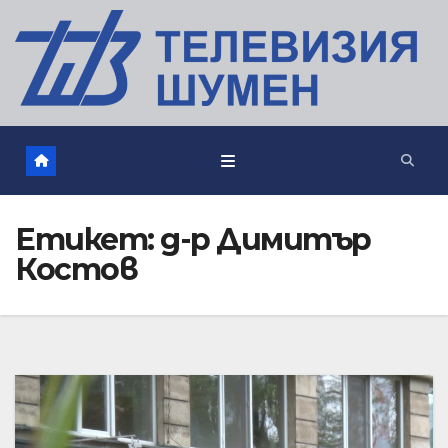
Етикет:
д-р Димитър
Костов