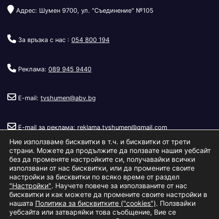
Адрес: Шумен 9700, ул. "Съединение" №105
За връзка с нас :
054 800 194
Реклама:
089 945 9440
E-mail:
tvshumen@abv.bg
E-mail за реклама:
reklama.tvshumen@gmail.com
Ние използваме бисквитки в т.ч. и бисквитки от трети
страни. Можете да продължите да ползвате нашия уебсайт
без да променяте настройките си, получавайки всички
използвани от нас бисквитки, или да промените своите
настройки за бисквитки по всяко време от раздел
"Настройки"
. Научете повече за използваните от нас
Copyright © 2026
Телевизия Шумен
.
|
Изработка:
S.I.T Solutions
бисквитки и как можете да промените своите настройки в
нашата
Политика за бисквитките ("cookies")
. Ползвайки
Ltd.
уебсайта или затваряйки това съобщение, Вие се