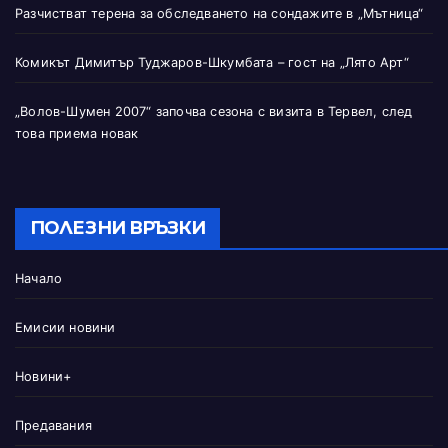
Разчистват терена за обследването на сондажите в „Мътница“
Комикът Димитър Туджаров-Шкумбата – гост на „Лято Арт“
„Волов-Шумен 2007“ започва сезона с визита в Тервел, след
това приема новак
ПОЛЕЗНИ ВРЪЗКИ
Начало
Емисии новини
Новини+
Предавания