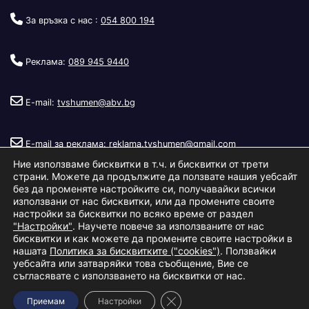
За връзка с нас :
054 800 194
Реклама:
089 945 9440
E-mail:
tvshumen@abv.bg
E-mail за реклама:
reklama.tvshumen@gmail.com
Ние използваме бисквитки в т.ч. и бисквитки от трети
страни. Можете да продължите да ползвате нашия уебсайт
без да променяте настройките си, получавайки всички
използвани от нас бисквитки, или да промените своите
настройки за бисквитки по всяко време от раздел
"Настройки"
. Научете повече за използваните от нас
Copyright © 2026
Телевизия Шумен
.
|
Изработка:
S.I.T Solutions
бисквитки и как можете да промените своите настройки в
нашата
Политика за бисквитките ("cookies")
. Ползвайки
Ltd.
уебсайта или затваряйки това съобщение, Вие се
съгласявате с използването на бисквитки от нас.
За нас
Реклама
Условия за ползване
Политика за бисквитки
Close GDPR Cookie Banner
Приемам
Настройки