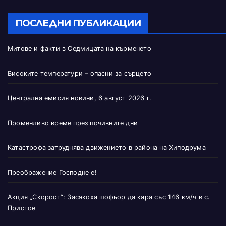
ПОСЛЕДНИ ПУБЛИКАЦИИ
Митове и факти в Седмицата на кърменето
Високите температури – опасни за сърцето
Централна емисия новини, 6 август 2026 г.
Променливо време през почивните дни
Катастрофа затруднява движението в района на Хиподрума
Преображение Господне е!
Акция „Скорост“: Засякоха шофьор да кара със 146 км/ч в с.
Пристое