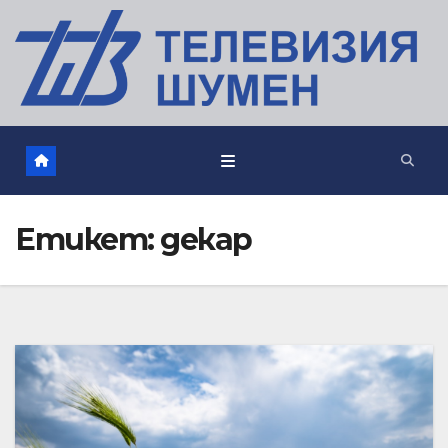
Етикет:
декар