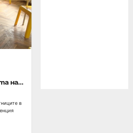
та на
тниците в
ренция