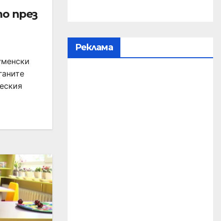
о през
Реклама
уменски
ганите
ческия