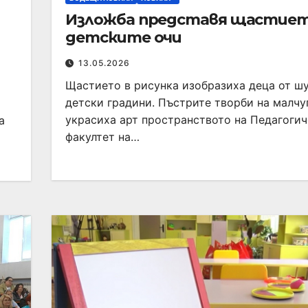
Изложба представя щастиет
детските очи
13.05.2026
Щастието в рисунка изобразиха деца от ш
детски градини. Пъстрите творби на малчу
украсиха арт пространството на Педагоги
а
факултет на…