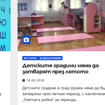
АКТУАЛНО
ВОДЕЩИ НОВИНИ
Детските градини няма да
затварят през лятото
18.06.2026
Детските градини в град Шумен няма да бъ
затваряни през летния период, с изключени
е
„Златната рибка“ за периода…