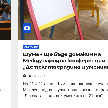
АКТУАЛНО
Шумен ще бъде домакин на
Международна конференция
„Детската градина и умения
XXI век“
19.04.2026
На 21 и 22 април Шумен ще посрещне учас
ата
Международна научно-практическа конфе
„Детската градина и уменията на 21. век“.…