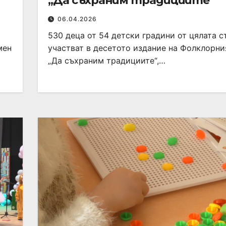
„Да съхраним традициите“
06.04.2026
530 деца от 54 детски градини от цялата 
мен
участват в десетото издание на Фолклорни
„Да съхраним традициите“,…