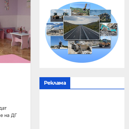
Реклама
дат
е на ДГ