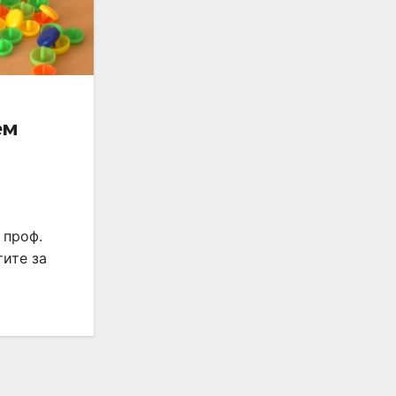
ем
 проф.
тите за