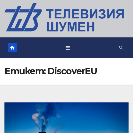
Етикет:
DiscoverEU