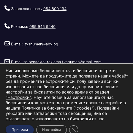
За връзка с нас :
054 800 194
Реклама:
089 945 9440
E-mail:
tvshumen@abv.bg
E-mail за реклама:
reklama.tvshumen@gmail.com
Ние използваме бисквитки в т.ч. и бисквитки от трети
страни. Можете да продължите да ползвате нашия уебсайт
без да променяте настройките си, получавайки всички
използвани от нас бисквитки, или да промените своите
настройки за бисквитки по всяко време от раздел
"Настройки"
. Научете повече за използваните от нас
Copyright © 2026
Телевизия Шумен
.
|
Изработка:
S.I.T Solutions
бисквитки и как можете да промените своите настройки в
нашата
Политика за бисквитките ("cookies")
. Ползвайки
Ltd.
уебсайта или затваряйки това съобщение, Вие се
съгласявате с използването на бисквитки от нас.
За нас
Реклама
Условия за ползване
Политика за бисквитки
Close GDPR Cookie Banner
Приемам
Настройки