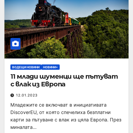
ВОДЕЩИ НОВИНИ
НОВИНИ+
11 млади шуменци ще пътуват
с влак из Европа
12.01.2023
Младежите се включват в инициативата
DiscoverEU, от която спечелиха безплатни
карти за пътуване с влак из цяла Европа. През
миналата…