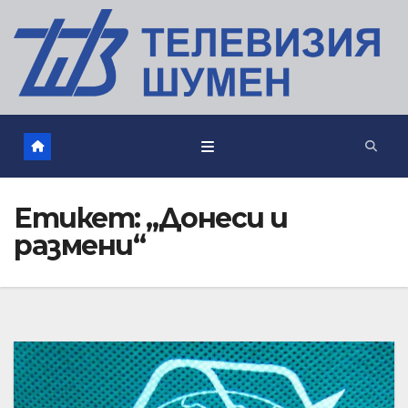
Етикет:
„Донеси и
размени“