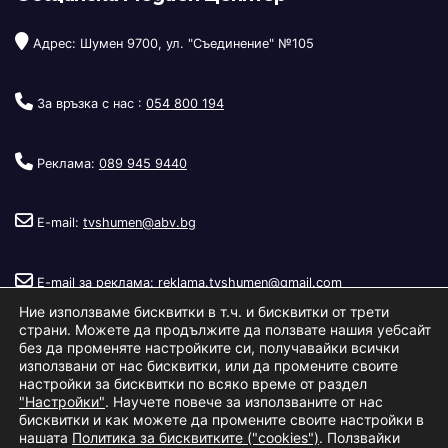
Адрес: Шумен 9700, ул. "Съединение" №105
За връзка с нас :
054 800 194
Реклама:
089 945 9440
E-mail:
tvshumen@abv.bg
E-mail за реклама:
reklama.tvshumen@gmail.com
Ние използваме бисквитки в т.ч. и бисквитки от трети
страни. Можете да продължите да ползвате нашия уебсайт
без да променяте настройките си, получавайки всички
използвани от нас бисквитки, или да промените своите
настройки за бисквитки по всяко време от раздел
"Настройки"
. Научете повече за използваните от нас
Copyright © 2026
Телевизия Шумен
.
|
Изработка:
S.I.T Solutions
бисквитки и как можете да промените своите настройки в
нашата
Политика за бисквитките ("cookies")
. Ползвайки
Ltd.