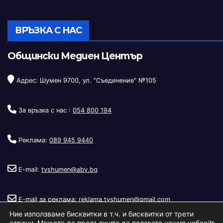
ВРЪЗКА С НАС
Общински Медиен Център
Адрес: Шумен 9700, ул. "Съединение" №105
За връзка с нас :
054 800 194
Реклама:
089 945 9440
E-mail:
tvshumen@abv.bg
E-mail за реклама:
reklama.tvshumen@gmail.com
Ние използваме бисквитки в т.ч. и бисквитки от трети
страни. Можете да продължите да ползвате нашия уебсайт