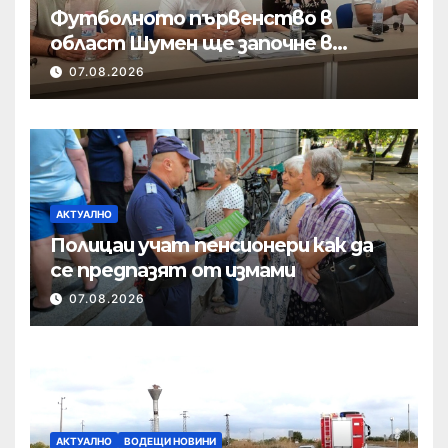
Футболното първенство в
област Шумен ще започне в
началото на септември
07.08.2026
АКТУАЛНО
Полицаи учат пенсионери как да
се предпазят от измами
07.08.2026
АКТУАЛНО
ВОДЕЩИ НОВИНИ