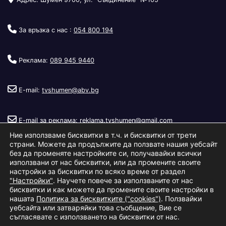
За връзка с нас :
054 800 194
Реклама:
089 945 9440
E-mail:
tvshumen@abv.bg
E-mail за реклама:
reklama.tvshumen@gmail.com
Ние използваме бисквитки в т.ч. и бисквитки от трети
страни. Можете да продължите да ползвате нашия уебсайт
без да променяте настройките си, получавайки всички
използвани от нас бисквитки, или да промените своите
настройки за бисквитки по всяко време от раздел
"Настройки"
. Научете повече за използваните от нас
Copyright © 2026
Телевизия Шумен
.
|
Изработка:
S.I.T Solutions
бисквитки и как можете да промените своите настройки в
нашата
Политика за бисквитките ("cookies")
. Ползвайки
Ltd.
уебсайта или затваряйки това съобщение, Вие се
съгласявате с използването на бисквитки от нас.
За нас
Реклама
Условия за ползване