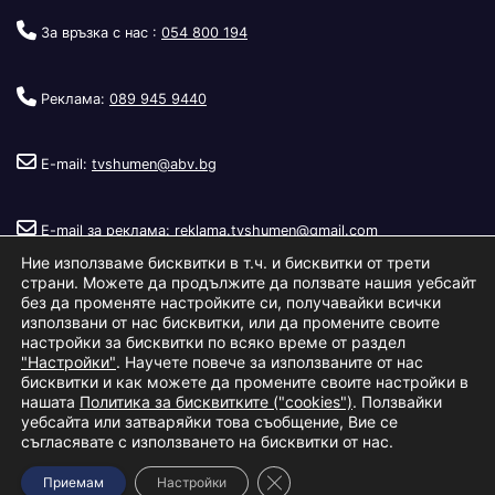
За връзка с нас :
054 800 194
Реклама:
089 945 9440
E-mail:
tvshumen@abv.bg
E-mail за реклама:
reklama.tvshumen@gmail.com
Ние използваме бисквитки в т.ч. и бисквитки от трети
страни. Можете да продължите да ползвате нашия уебсайт
без да променяте настройките си, получавайки всички
използвани от нас бисквитки, или да промените своите
настройки за бисквитки по всяко време от раздел
"Настройки"
. Научете повече за използваните от нас
Copyright © 2026
Телевизия Шумен
.
|
Изработка:
S.I.T Solutions
бисквитки и как можете да промените своите настройки в
нашата
Политика за бисквитките ("cookies")
. Ползвайки
Ltd.
уебсайта или затваряйки това съобщение, Вие се
съгласявате с използването на бисквитки от нас.
За нас
Реклама
Условия за ползване
Политика за бисквитки
Close GDPR Cookie Banner
Приемам
Настройки