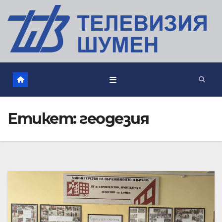
Етикет:
геодезия