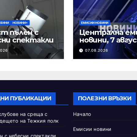
ОВИНИ
НОВИНИ+
ЕМИСИИ НОВИНИ
т пълен с
Централна ем
сни спектакли
новини, 7 авгу
2026 г.
2026
07.08.2026
НИ ПУБЛИКАЦИИ
ПОЛЕЗНИ ВРЪЗКИ
клубове на среща с
Начало
ъдещето на Тежкия полк
Емисии новини
н с небесни спектакли