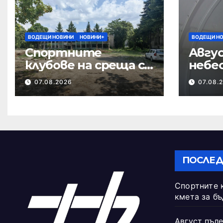
ВОДЕЩИ НОВИНИ
НОВИНИ+
ВОДЕЩИ Н
Спортните
Авгус
клубове на среща с
небе
кмета за
07.08.2026
07.08.
бъдещето на
Тежкия полк
ПОСЛЕД
Спортните 
кмета за б
Август пъле