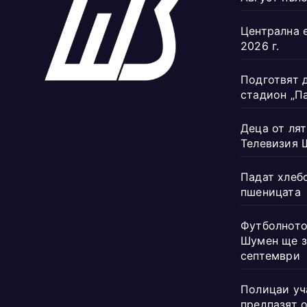
Централна 
2026 г.
Подготвят 
стадион „П
Деца от лят
Телевизия 
Падат хлеб
пшеницата
Футболното
Шумен ще з
септември
Полицаи уч
предпазят 