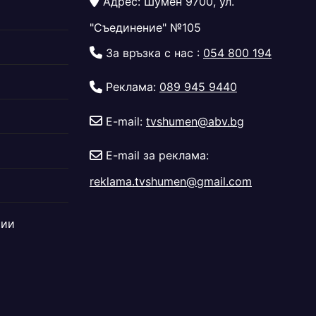
Адрес: Шумен 9700, ул.
"Съединение" №105
За връзка с нас :
054 800 194
Реклама:
089 945 9440
E-mail:
tvshumen@abv.bg
E-mail за реклама:
reklama.tvshumen@gmail.com
дии