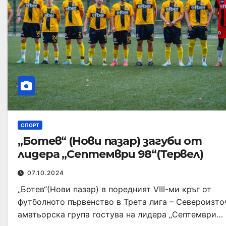
СПОРТ
„Ботев“ (Нови пазар) загуби от
лидера „Септември 98“(Тервел)
07.10.2024
„Ботев“(Нови пазар) в поредният VIII-ми кръг от
футболното първенство в Трета лига – Североизто
аматьорска група гостува на лидера „Септември…