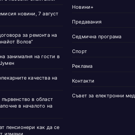
Новини+
емисия новини, 7 август
Предавания
договора за ремонта на
Седмична програма
анайот Волов“
Спорт
на занималня на гости в
Шумен
Реклама
опекарните качества на
Контакти
Съвет за електронни ме
 първенство в област
апочне в началото на
ат пенсионери как да се
от измами