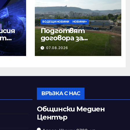
ВОДЕЩИ НОВИНИ
НОВИНИ+
исия
Подготвят
ст
договора за
ремонта на
07.08.2026
стадион „Панайот
Волов“
ВРЪЗКА С НАС
Общински Медиен
Център