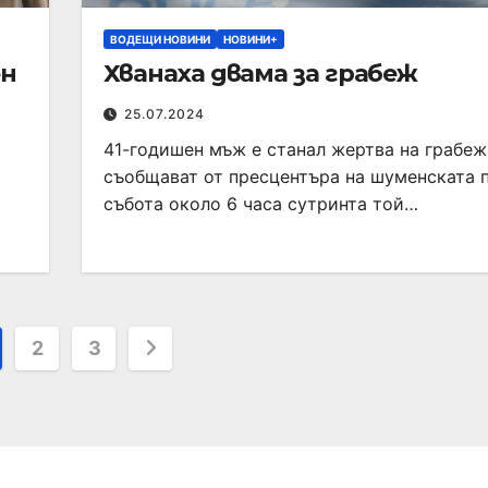
ВОДЕЩИ НОВИНИ
НОВИНИ+
ен
Хванаха двама за грабеж
25.07.2024
41-годишен мъж е станал жертва на грабеж
съобщават от пресцентъра на шуменската 
събота около 6 часа сутринта той…
2
3