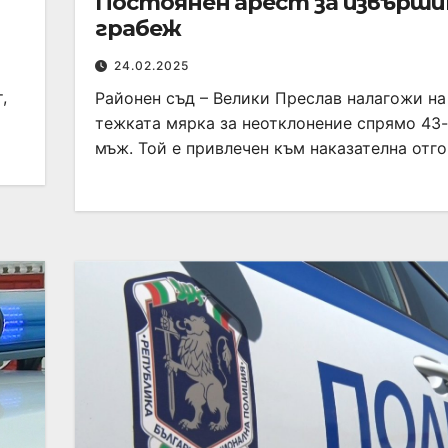
Постоянен арест за извърши
грабеж
24.02.2025
,
Районен съд – Велики Преслав налагожи на
тежката мярка за неотклонение спрямо 43
мъж. Той е привлечен към наказателна отг