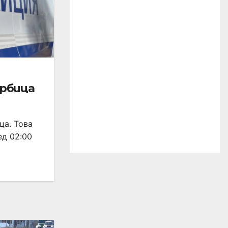
ърбица
ца. Това
ед 02:00