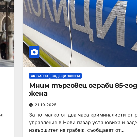
АКТУАЛНО
ВОДЕЩИ НОВИНИ
Мним търговец ограби 85-го
жена
21.10.2025
ъл
За по-малко от два часа криминалисти от 
.
управление в Нови пазар установиха и за
извършител на грабеж, съобщават от…