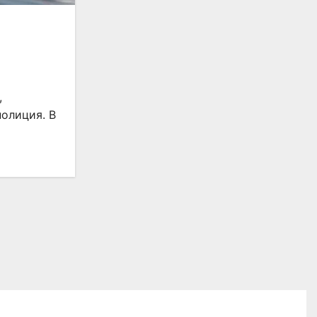
,
полиция. В