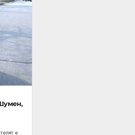
Шумен,
телят е