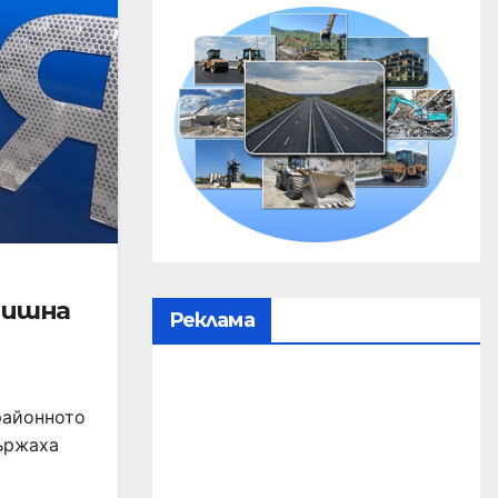
дишна
Реклама
районното
държаха