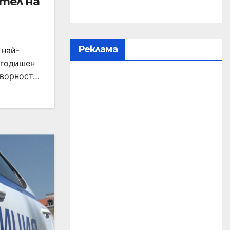
тел на
Реклама
 най-
-годишен
оворност…