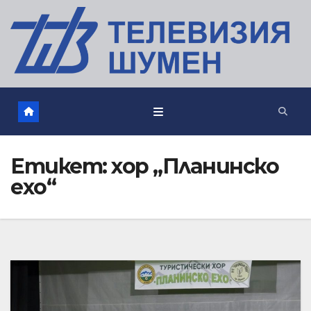
Етикет:
хор „Планинско
ехо“