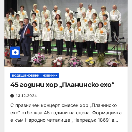
ВОДЕЩИ НОВИНИ
НОВИНИ+
45 години хор „Планинско ехо“
13.12.2024
С празничен концерт смесен хор „Планинско
ехо“ отбеляза 45 години на сцена. Формацията
е към Народно читалище „Напредък 1869“ в…