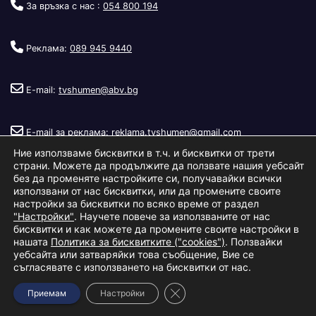
За връзка с нас :
054 800 194
Реклама:
089 945 9440
E-mail:
tvshumen@abv.bg
E-mail за реклама:
reklama.tvshumen@gmail.com
Ние използваме бисквитки в т.ч. и бисквитки от трети
страни. Можете да продължите да ползвате нашия уебсайт
без да променяте настройките си, получавайки всички
използвани от нас бисквитки, или да промените своите
настройки за бисквитки по всяко време от раздел
"Настройки"
. Научете повече за използваните от нас
Copyright © 2026
Телевизия Шумен
.
|
Изработка:
S.I.T Solutions
бисквитки и как можете да промените своите настройки в
нашата
Политика за бисквитките ("cookies")
. Ползвайки
Ltd.
уебсайта или затваряйки това съобщение, Вие се
съгласявате с използването на бисквитки от нас.
За нас
Реклама
Условия за ползване
Политика за бисквитки
Close GDPR Cookie Banner
Приемам
Настройки