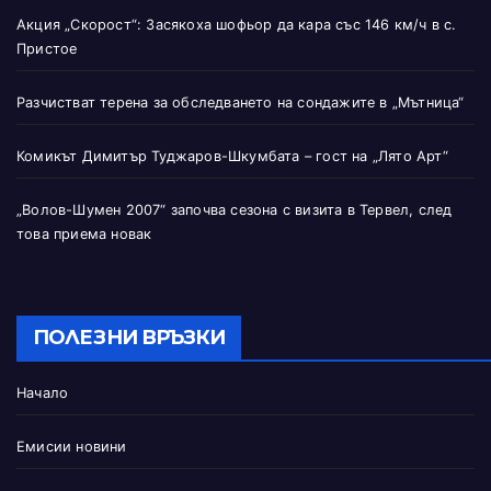
Акция „Скорост“: Засякоха шофьор да кара със 146 км/ч в с.
Пристое
Разчистват терена за обследването на сондажите в „Мътница“
Комикът Димитър Туджаров-Шкумбата – гост на „Лято Арт“
„Волов-Шумен 2007“ започва сезона с визита в Тервел, след
това приема новак
ПОЛЕЗНИ ВРЪЗКИ
Начало
Емисии новини