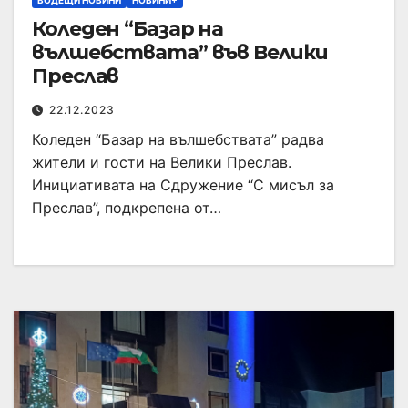
ВОДЕЩИ НОВИНИ
НОВИНИ+
Коледен “Базар на
вълшебствата” във Велики
Преслав
22.12.2023
Коледен “Базар на вълшебствата” радва
жители и гости на Велики Преслав.
Инициативата на Сдружение “С мисъл за
Преслав”, подкрепена от…