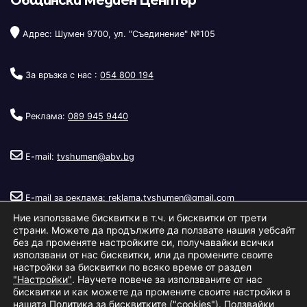
Адрес: Шумен 9700, ул. "Съединение" №105
За връзка с нас :
054 800 194
Реклама:
089 945 9440
E-mail:
tvshumen@abv.bg
E-mail за реклама:
reklama.tvshumen@gmail.com
Ние използваме бисквитки в т.ч. и бисквитки от трети
страни. Можете да продължите да ползвате нашия уебсайт
без да променяте настройките си, получавайки всички
използвани от нас бисквитки, или да промените своите
настройки за бисквитки по всяко време от раздел
"Настройки"
. Научете повече за използваните от нас
Copyright © 2026
Телевизия Шумен
.
|
Изработка:
S.I.T Solutions
бисквитки и как можете да промените своите настройки в
нашата
Политика за бисквитките ("cookies")
. Ползвайки
Ltd.