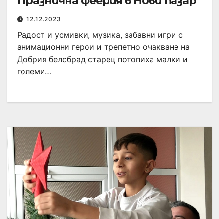
Празнична феерия в Нови пазар
12.12.2023
Радост и усмивки, музика, забавни игри с
анимационни герои и трепетно очакване на
Добрия белобрад старец потопиха малки и
големи…