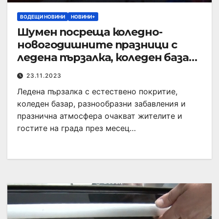
ВОДЕЩИ НОВИНИ
НОВИНИ+
Шумен посреща коледно-
новогодишните празници с
ледена пързалка, коледен базар
и забавления за малки и големи
23.11.2023
Ледена пързалка с естествено покритие,
коледен базар, разнообразни забавления и
празнична атмосфера очакват жителите и
гостите на града през месец…