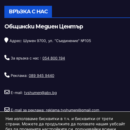
ВРЪЗКА С НАС
Общински Медиен Център
Адрес: Шумен 9700, ул. "Съединение" №105
За връзка с нас :
054 800 194
Реклама:
089 945 9440
E-mail:
tvshumen@abv.bg
E-mail за реклама:
reklama.tvshumen@gmail.com
Ние използваме бисквитки в т.ч. и бисквитки от трети
страни. Можете да продължите да ползвате нашия уебсайт
без да променяте настройките си, получавайки всички