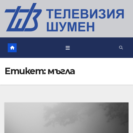
Етикет:
мъгла