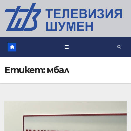
Етикет:
мбал