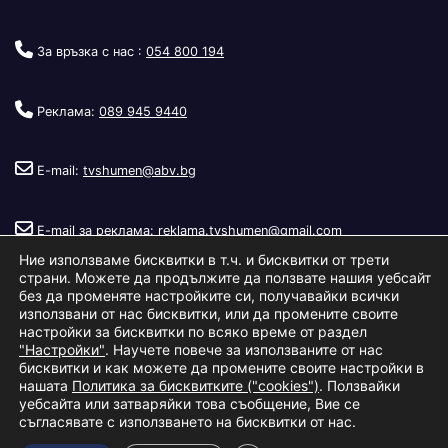
За връзка с нас :
054 800 194
Реклама:
089 945 9440
E-mail:
tvshumen@abv.bg
E-mail за реклама:
reklama.tvshumen@gmail.com
Ние използваме бисквитки в т.ч. и бисквитки от трети
страни. Можете да продължите да ползвате нашия уебсайт
без да променяте настройките си, получавайки всички
използвани от нас бисквитки, или да промените своите
настройки за бисквитки по всяко време от раздел
"Настройки"
. Научете повече за използваните от нас
Copyright © 2026
Телевизия Шумен
.
|
Изработка:
S.I.T Solutions
бисквитки и как можете да промените своите настройки в
нашата
Политика за бисквитките ("cookies")
. Ползвайки
Ltd.
уебсайта или затваряйки това съобщение, Вие се
съгласявате с използването на бисквитки от нас.
За нас
Реклама
Условия за ползване