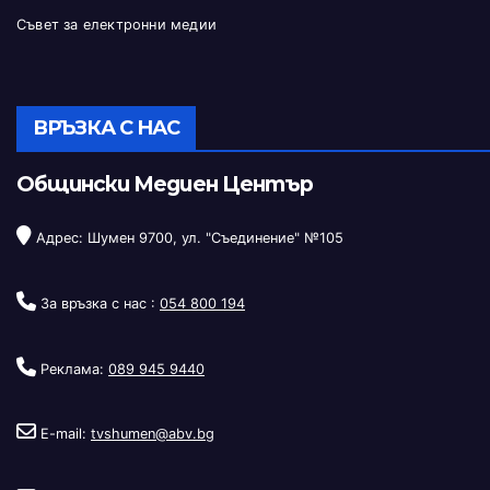
Съвет за електронни медии
ВРЪЗКА С НАС
Общински Медиен Център
Адрес: Шумен 9700, ул. "Съединение" №105
За връзка с нас :
054 800 194
Реклама:
089 945 9440
E-mail:
tvshumen@abv.bg