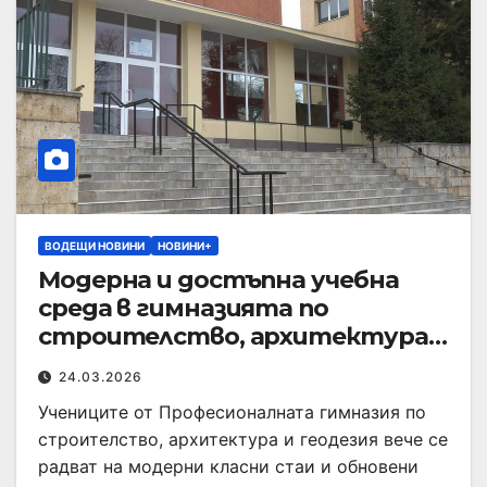
ВОДЕЩИ НОВИНИ
НОВИНИ+
Модерна и достъпна учебна
среда в гимназията по
строителство, архитектура и
геодезия
24.03.2026
Учениците от Професионалната гимназия по
строителство, архитектура и геодезия вече се
радват на модерни класни стаи и обновени