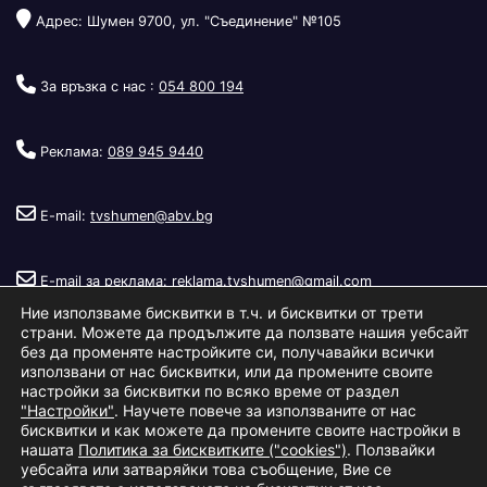
Адрес: Шумен 9700, ул. "Съединение" №105
За връзка с нас :
054 800 194
Реклама:
089 945 9440
E-mail:
tvshumen@abv.bg
E-mail за реклама:
reklama.tvshumen@gmail.com
Ние използваме бисквитки в т.ч. и бисквитки от трети
страни. Можете да продължите да ползвате нашия уебсайт
без да променяте настройките си, получавайки всички
използвани от нас бисквитки, или да промените своите
настройки за бисквитки по всяко време от раздел
"Настройки"
. Научете повече за използваните от нас
Copyright © 2026
Телевизия Шумен
.
|
Изработка:
S.I.T Solutions
бисквитки и как можете да промените своите настройки в
нашата
Политика за бисквитките ("cookies")
. Ползвайки
Ltd.
уебсайта или затваряйки това съобщение, Вие се