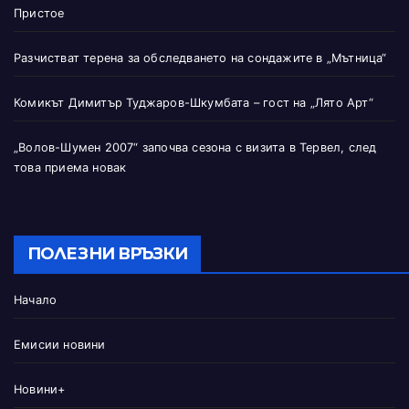
Пристое
Разчистват терена за обследването на сондажите в „Мътница“
Комикът Димитър Туджаров-Шкумбата – гост на „Лято Арт“
„Волов-Шумен 2007“ започва сезона с визита в Тервел, след
това приема новак
ПОЛЕЗНИ ВРЪЗКИ
Начало
Емисии новини
Новини+