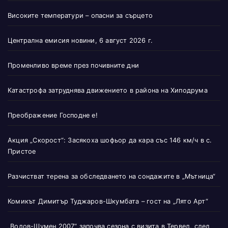
Високите температури – опасни за сърцето
Централна емисия новини, 6 август 2026 г.
Променливо време през почивните дни
Катастрофа затруднява движението в района на Хиподрума
Преображение Господне е!
Акция „Скорост“: Засякоха шофьор да кара със 146 км/ч в с.
Пристое
Разчистват терена за обследването на сондажите в „Мътница“
Комикът Димитър Туджаров-Шкумбата – гост на „Лято Арт“
„Волов-Шумен 2007“ започва сезона с визита в Тервел, след