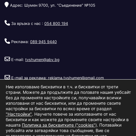
Адрес: Шумен 9700, ул. "Съединение" №105
За връзка с нас :
054 800 194
Реклама:
089 945 9440
E-mail:
tvshumen@abv.bg
E-mail за реклама:
reklama.tvshumen@gmail.com
Ние използваме бисквитки в т.ч. и бисквитки от трети
страни. Можете да продължите да ползвате нашия уебсайт
без да променяте настройките си, получавайки всички
използвани от нас бисквитки, или да промените своите
настройки за бисквитки по всяко време от раздел
"Настройки"
. Научете повече за използваните от нас
Copyright © 2026
Телевизия Шумен
.
|
Изработка:
S.I.T Solutions
бисквитки и как можете да промените своите настройки в
нашата
Политика за бисквитките ("cookies")
. Ползвайки
Ltd.
уебсайта или затваряйки това съобщение, Вие се
съгласявате с използването на бисквитки от нас.