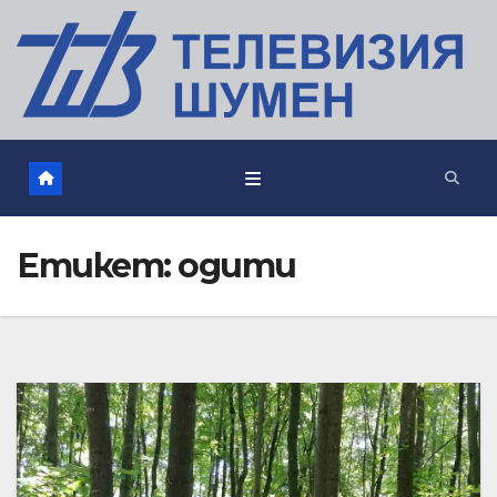
Етикет:
одити