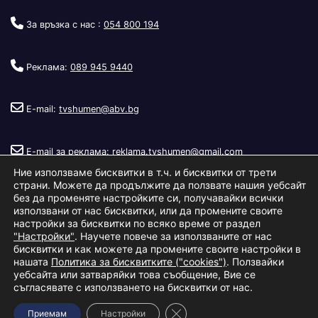
За връзка с нас :
054 800 194
Реклама:
089 945 9440
E-mail:
tvshumen@abv.bg
E-mail за реклама:
reklama.tvshumen@gmail.com
Ние използваме бисквитки в т.ч. и бисквитки от трети
страни. Можете да продължите да ползвате нашия уебсайт
без да променяте настройките си, получавайки всички
използвани от нас бисквитки, или да промените своите
настройки за бисквитки по всяко време от раздел
"Настройки"
. Научете повече за използваните от нас
Copyright © 2026
Телевизия Шумен
.
|
Изработка:
S.I.T Solutions
бисквитки и как можете да промените своите настройки в
нашата
Политика за бисквитките ("cookies")
. Ползвайки
Ltd.
уебсайта или затваряйки това съобщение, Вие се
съгласявате с използването на бисквитки от нас.
За нас
Реклама
Условия за ползване
Политика за бисквитки
Close GDPR Cookie Banner
Приемам
Настройки