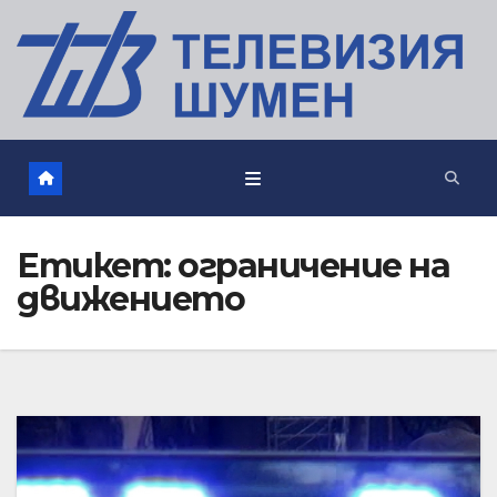
Етикет:
ограничение на
движението