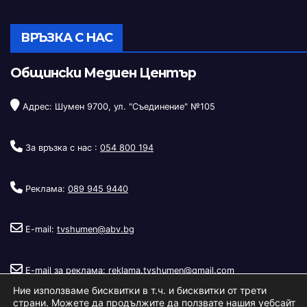
ВРЪЗКА С НАС
Общински Медиен Център
Адрес: Шумен 9700, ул. "Съединение" №105
За връзка с нас :
054 800 194
Реклама:
089 945 9440
E-mail:
tvshumen@abv.bg
E-mail за реклама:
reklama.tvshumen@gmail.com
Ние използваме бисквитки в т.ч. и бисквитки от трети
страни. Можете да продължите да ползвате нашия уебсайт