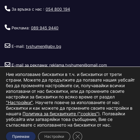
За връзка с нас :
054 800 194
Реклама:
089 945 9440
E-mail:
tvshumen@abv.bg
E-mail за реклама:
reklama.tvshumen@gmail.com
Ние използваме бисквитки в т.ч. и бисквитки от трети
страни. Можете да продължите да ползвате нашия уебсайт
без да променяте настройките си, получавайки всички
използвани от нас бисквитки, или да промените своите
настройки за бисквитки по всяко време от раздел
"Настройки"
. Научете повече за използваните от нас
Copyright © 2026
Телевизия Шумен
.
|
Изработка:
S.I.T Solutions
бисквитки и как можете да промените своите настройки в
нашата
Политика за бисквитките ("cookies")
. Ползвайки
Ltd.
уебсайта или затваряйки това съобщение, Вие се
съгласявате с използването на бисквитки от нас.
За нас
Реклама
Условия за ползване
Политика за бисквитки
Close GDPR Cookie Banner
Приемам
Настройки