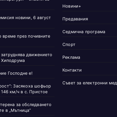
Новини+
емисия новини, 6 август
Предавания
Седмична програма
 време през почивните
Спорт
 затруднява движението
Реклама
а Хиподрума
Контакти
ие Господне е!
Съвет за електронни ме
рост“: Засякоха шофьор
 146 км/ч в с. Пристое
 терена за обследването
те в „Мътница“