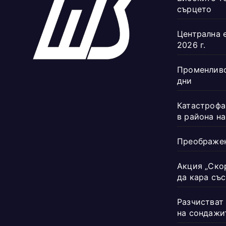
сърцето
Централна 
2026 г.
Променливо
дни
Катастрофа
в района н
Преображен
Акция „Ско
да кара със
Разчистват
на сондажи