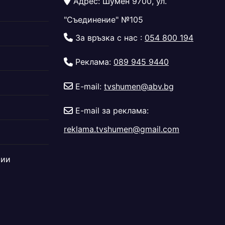
Адрес: Шумен 9700, ул.
"Съединение" №105
За връзка с нас :
054 800 194
Реклама:
089 945 9440
E-mail:
tvshumen@abv.bg
E-mail за реклама:
reklama.tvshumen@gmail.com
дии