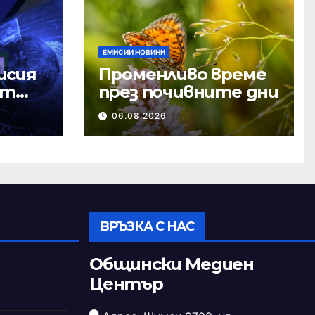
ЕМИСИИ НОВИНИ
исия
Променливо време
ст
през почивните дни
06.08.2026
ВРЪЗКА С НАС
Общински Медиен
Център