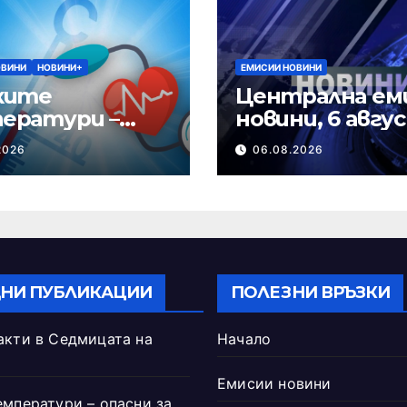
ОВИНИ
НОВИНИ+
ЕМИСИИ НОВИНИ
ките
Централна ем
ератури –
новини, 6 авгу
и за сърцето
2026 г.
2026
06.08.2026
НИ ПУБЛИКАЦИИ
ПОЛЕЗНИ ВРЪЗКИ
акти в Седмицата на
Начало
Емисии новини
емператури – опасни за