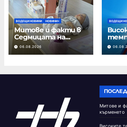
ВОДЕЩИ НОВИНИ
НОВИНИ+
ВОДЕЩИ Н
Митове и факти в
Висо
Седмицата на
темп
кърменето
опасн
06.08.2026
06.08.
ПОСЛЕД
Митове и ф
кърменето
Високите т