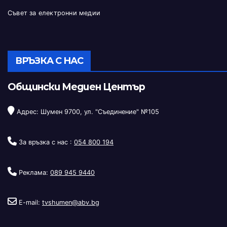
Съвет за електронни медии
ВРЪЗКА С НАС
Общински Медиен Център
Адрес: Шумен 9700, ул. "Съединение" №105
За връзка с нас :
054 800 194
Реклама:
089 945 9440
E-mail:
tvshumen@abv.bg