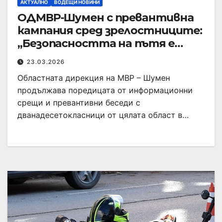
АКТУАЛНО
ВОДЕЩИ НОВИНИ
ОДМВР-Шумен с превантивна
кампания сред зрелостниците:
„Безопасността на пътя е
споделена отговорност“
23.03.2026
Областната дирекция на МВР – Шумен
продължава поредицата от информационни
срещи и превантивни беседи с
дванадесетокласници от цялата област в…