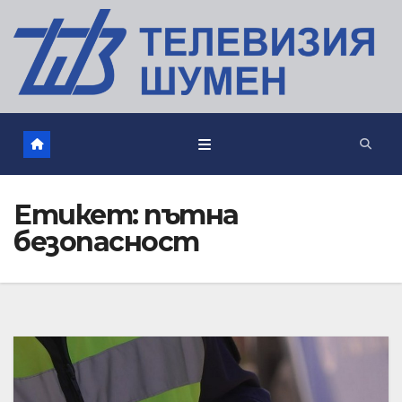
Етикет:
пътна
безопасност