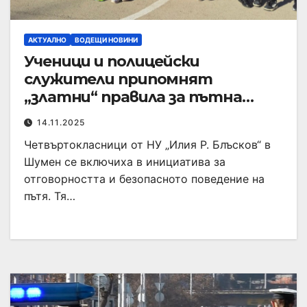
АКТУАЛНО
ВОДЕЩИ НОВИНИ
Ученици и полицейски
служители припомнят
„златни“ правила за пътна
безопасност
14.11.2025
Четвъртокласници от НУ „Илия Р. Блъсков“ в
Шумен се включиха в инициатива за
отговорността и безопасното поведение на
пътя. Тя…