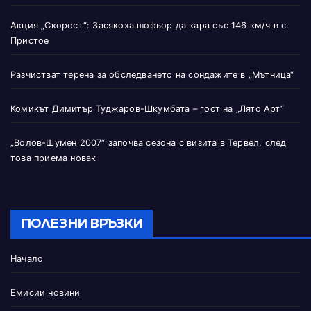
Акция „Скорост“: Засякоха шофьор да кара със 146 км/ч в с.
Пристое
Разчистват терена за обследването на сондажите в „Мътница“
Комикът Димитър Туджаров-Шкумбата – гост на „Лято Арт“
„Волов-Шумен 2007“ започва сезона с визита в Тервел, след
това приема новак
ПОЛЕЗНИ ВРЪЗКИ
Начало
Емисии новини