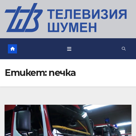
Етикет:
печка