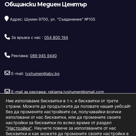
Общински Медиен Център
Адрес: Шумен 9700, ул. "Съединение" №105
За връзка с нас :
054 800 194
Реклама:
089 945 9440
E-mail:
tvshumen@abv.bg
E-mail за реклама:
reklama.tvshumen@gmail.com
Ние използваме бисквитки в т.ч. и бисквитки от трети
страни. Можете да продължите да ползвате нашия уебсайт
без да променяте настройките си, получавайки всички
използвани от нас бисквитки, или да промените своите
настройки за бисквитки по всяко време от раздел
"Настройки"
. Научете повече за използваните от нас
Copyright © 2026
Телевизия Шумен
.
|
Изработка:
S.I.T Solutions
бисквитки и как можете да промените своите настройки в