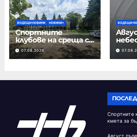
ВОДЕЩИ НОВИНИ
НОВИНИ+
ВОДЕЩИ Н
Спортните
Авгус
клубове на среща с
небе
кмета за
07.08.2026
07.08.
бъдещето на
Тежкия полк
ПОСЛЕД
Спортните 
кмета за б
Август пъле