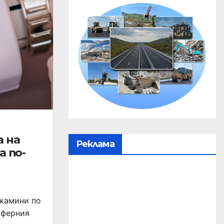
а на
Реклама
а по-
 камини по
сферния