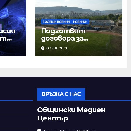
ВОДЕЩИ НОВИНИ
НОВИНИ+
исия
Подготвят
ст
договора за
ремонта на
07.08.2026
стадион „Панайот
Волов“
ВРЪЗКА С НАС
Общински Медиен
Център