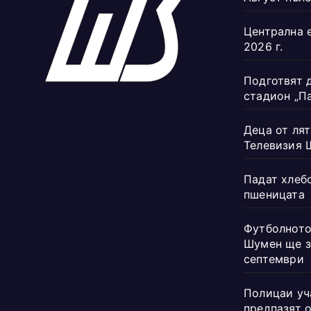
Централна 
2026 г.
Подготвят 
стадион „П
Деца от лят
Телевизия 
Падат хлеб
пшеницата
Футболното
Шумен ще з
септември
Полицаи уч
предпазят 