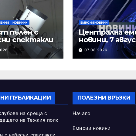
ОВИНИ
НОВИНИ+
ЕМИСИИ НОВИНИ
т пълен с
Централна ем
сни спектакли
новини, 7 авгу
2026 г.
2026
07.08.2026
НИ ПУБЛИКАЦИИ
ПОЛЕЗНИ ВРЪЗКИ
клубове на среща с
Начало
ъдещето на Тежкия полк
Емисии новини
н с небесни спектакли