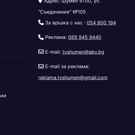
Адрес: Шумен 9700, ул.
"Съединение" №105
За връзка с нас :
054 800 194
Реклама:
089 945 9440
E-mail:
tvshumen@abv.bg
E-mail за реклама:
reklama.tvshumen@gmail.com
дии