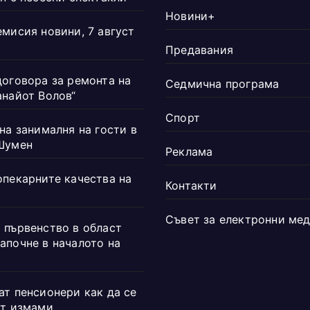
Новини+
емисия новини, 7 август
Предавания
договора за ремонта на
Седмична програма
анайот Волов“
Спорт
на занималня на гости в
Шумен
Реклама
опекарните качества на
Контакти
Съвет за електронни ме
 първенство в област
апочне в началото на
ат пенсионери как да се
от измами