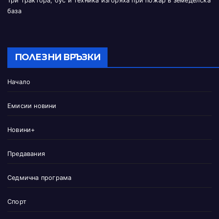
Три трактора, бус и техника изгоряха при пожар в земеделска
база
ПОЛЕЗНИ ВРЪЗКИ
Начало
Емисии новини
Новини+
Предавания
Седмична програма
Спорт