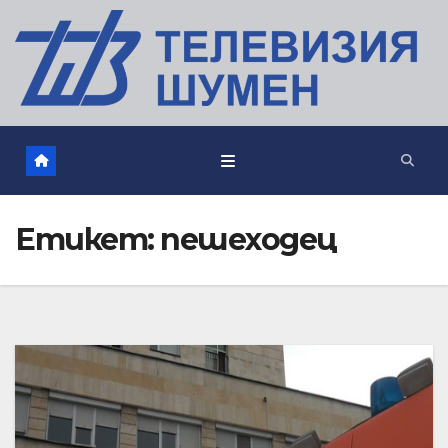
Етикет:
пешеходец