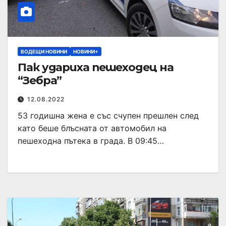
ВОДЕЩИ НОВИНИ
НОВИНИ+
Пак удариха пешеходец на
“Зебра”
12.08.2022
53 годишна жена е със счупен прешлен след
като беше блъсната от автомобил на
пешеходна пътека в града. В 09:45…