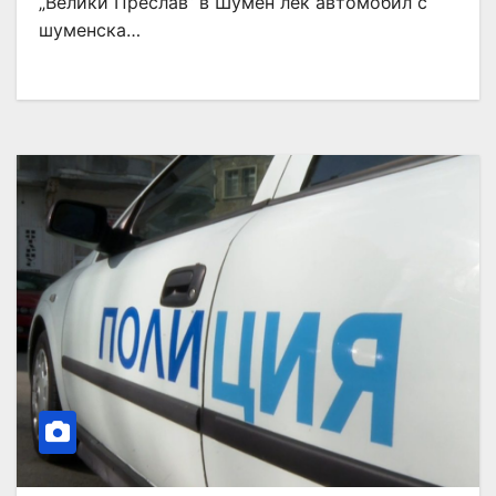
„Велики Преслав“ в Шумен лек автомобил с
шуменска…