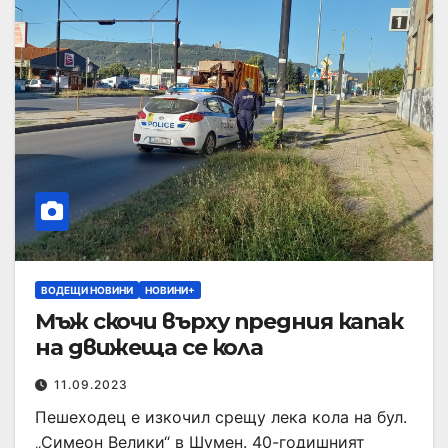
ВОДЕЩИ НОВИНИ
НОВИНИ+
Мъж скочи върху предния капак
на движеща се кола
11.09.2023
Пешеходец е изкочил срещу лека кола на бул.
„Симеон Велики“ в Шумен. 40-годишният