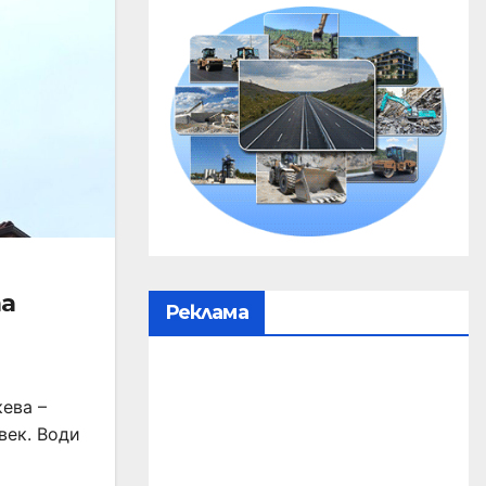
та
Реклама
ева –
век. Води