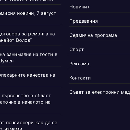
Новини+
емисия новини, 7 август
Предавания
договора за ремонта на
Седмична програма
анайот Волов“
Спорт
на занималня на гости в
Шумен
Реклама
опекарните качества на
Контакти
Съвет за електронни ме
 първенство в област
апочне в началото на
ат пенсионери как да се
от измами