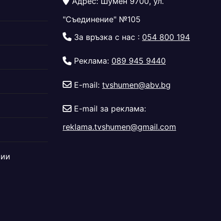
Адрес: Шумен 9700, ул.
"Съединение" №105
За връзка с нас :
054 800 194
Реклама:
089 945 9440
E-mail:
tvshumen@abv.bg
E-mail за реклама:
reklama.tvshumen@gmail.com
дии