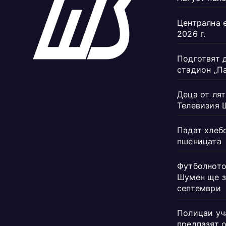
Централна 
2026 г.
Подготвят 
стадион „П
Деца от лят
Телевизия 
Падат хлеб
пшеницата
Футболното
Шумен ще з
септември
Полицаи уч
предпазят 