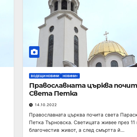
ВОДЕЩИ НОВИНИ
НОВИНИ+
Православната църква почи
Света Петка
14.10.2022
Православната църква почита света Параск
Петка Търновска. Светицата живее през 11 
благочестив живот, а след смъртта й…