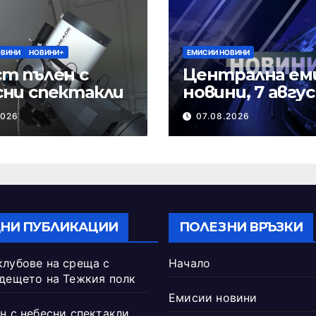
ОВИНИ
НОВИНИ+
ЕМИСИИ НОВИНИ
т пълен с
Централна ем
сни спектакли
новини, 7 авгу
2026 г.
2026
07.08.2026
НИ ПУБЛИКАЦИИ
ПОЛЕЗНИ ВРЪЗКИ
клубове на среща с
Начало
ъдещето на Тежкия полк
Емисии новини
н с небесни спектакли