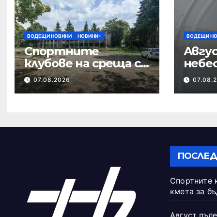
ВОДЕЩИ НОВИНИ
НОВИНИ+
ВОДЕЩИ Н
Спортните
Авгус
клубове на среща с
небе
кмета за
07.08.2026
07.08.
бъдещето на
Тежкия полк
ПОСЛЕД
Спортните 
кмета за б
Август пъле