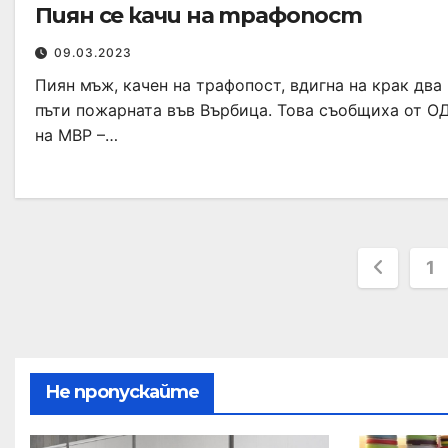
Пиян се качи на трафопост
09.03.2023
Пиян мъж, качен на трафопост, вдигна на крак два
пъти пожарната във Върбица. Това съобщиха от О
на МВР –…
1
Не пропускайте