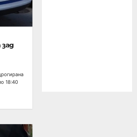
 зад
дрогирана
ло 18:40