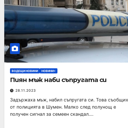
ВОДЕЩИ НОВИНИ
НОВИНИ+
Пиян мъж наби съпругата си
28.11.2023
Задържаха мъж, набил съпругата си. Това съобщи
от полицията в Шумен. Малко след полунощ е
получен сигнал за семеен скандал.…