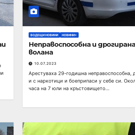
ВОДЕЩИ НОВИНИ
НОВИНИ+
аи
Неправоспособна и дрогирана
волана
10.07.2023
о
ни
Арестуваха 29-годишна неправоспособна, 
и с наркотици и боеприпаси у себе си. Око
часа на 7 юли на кръстовището…