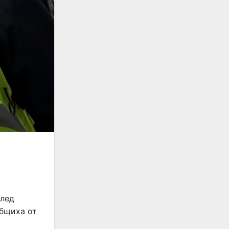
след
общиха от