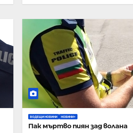
ВОДЕЩИ НОВИНИ
НОВИНИ+
Пак мъртво пиян зад волана