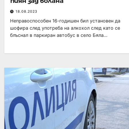
пиян зад волана
18.08.2023
Неправоспособен 16-годишен бил установен да
шофира след употреба на алкохол след като се
блъснал в паркиран автобус в село Бяла…