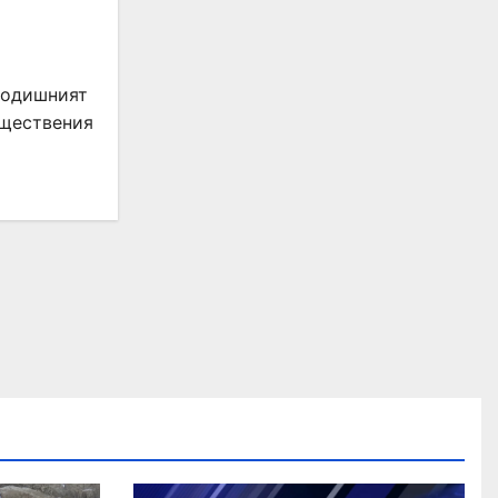
годишният
бществения