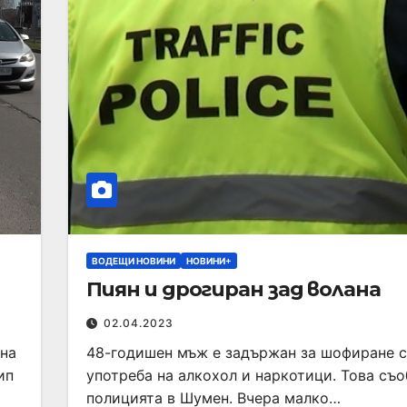
ВОДЕЩИ НОВИНИ
НОВИНИ+
Пиян и дрогиран зад волана
02.04.2023
 на
48-годишен мъж е задържан за шофиране 
ип
употреба на алкохол и наркотици. Това съ
полицията в Шумен. Вчера малко…