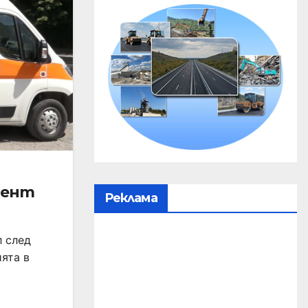
дент
Реклама
л след
ията в