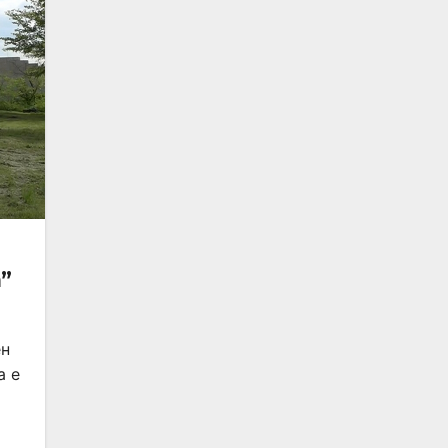
”
ен
а е