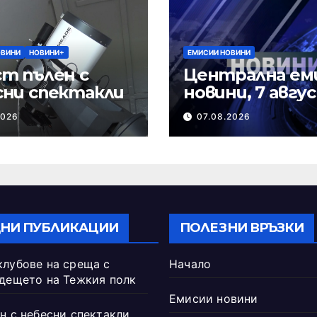
ОВИНИ
НОВИНИ+
ЕМИСИИ НОВИНИ
т пълен с
Централна ем
сни спектакли
новини, 7 авгу
2026 г.
2026
07.08.2026
НИ ПУБЛИКАЦИИ
ПОЛЕЗНИ ВРЪЗКИ
клубове на среща с
Начало
ъдещето на Тежкия полк
Емисии новини
н с небесни спектакли