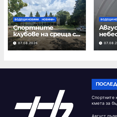
ВОДЕЩИ НОВИНИ
НОВИНИ+
ВОДЕЩИ Н
Спортните
Авгус
клубове на среща с
небе
кмета за
07.08.2026
07.08.
бъдещето на
Тежкия полк
ПОСЛЕД
Спортните 
кмета за б
Август пъле