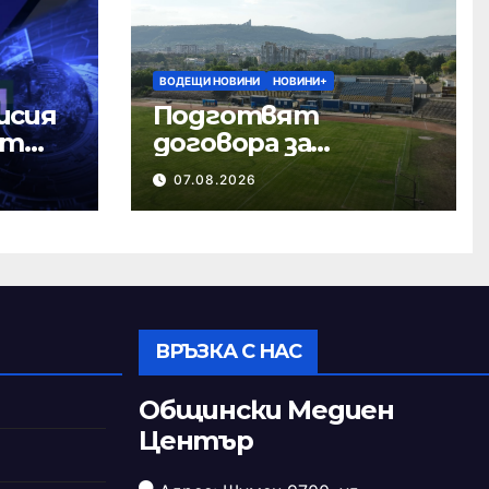
ВОДЕЩИ НОВИНИ
НОВИНИ+
исия
Подготвят
ст
договора за
ремонта на
07.08.2026
стадион „Панайот
Волов“
ВРЪЗКА С НАС
Общински Медиен
Център