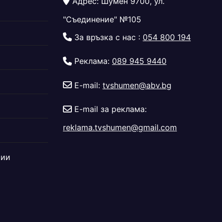
Адрес: Шумен 9700, ул.
"Съединение" №105
За връзка с нас :
054 800 194
Реклама:
089 945 9440
E-mail:
tvshumen@abv.bg
E-mail за реклама:
reklama.tvshumen@gmail.com
дии