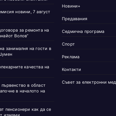
Новини+
емисия новини, 7 август
Предавания
договора за ремонта на
Седмична програма
анайот Волов“
Спорт
на занималня на гости в
Шумен
Реклама
опекарните качества на
Контакти
Съвет за електронни ме
 първенство в област
апочне в началото на
ат пенсионери как да се
от измами