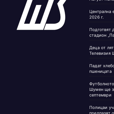
Централна 
2026 г.
Подготвят 
стадион „П
Деца от лят
Телевизия 
Падат хлеб
пшеницата
Футболното
Шумен ще з
септември
Полицаи уч
предпазят 