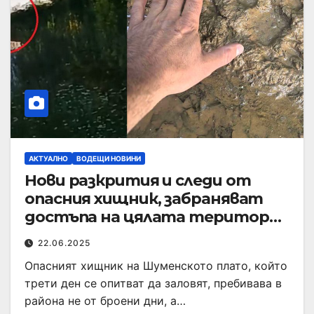
АКТУАЛНО
ВОДЕЩИ НОВИНИ
Нови разкрития и следи от
опасния хищник, забраняват
достъпа на цялата територия
на платото
22.06.2025
Опасният хищник на Шуменското плато, който
трети ден се опитват да заловят, пребивава в
района не от броени дни, а…