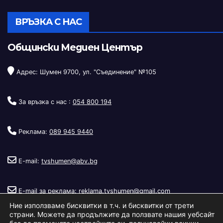
ВРЪЗКА С НАС
Общински Медиен Център
Адрес: Шумен 9700, ул. "Съединение" №105
За връзка с нас :
054 800 194
Реклама:
089 945 9440
E-mail:
tvshumen@abv.bg
E-mail за реклама:
reklama.tvshumen@gmail.com
Ние използваме бисквитки в т.ч. и бисквитки от трети
страни. Можете да продължите да ползвате нашия уебсайт