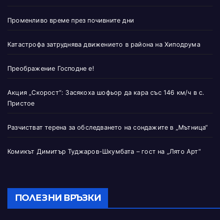
Променливо време през почивните дни
Катастрофа затруднява движението в района на Хиподрума
Преображение Господне е!
Акция „Скорост“: Засякоха шофьор да кара със 146 км/ч в с.
Пристое
Разчистват терена за обследването на сондажите в „Мътница“
Комикът Димитър Туджаров-Шкумбата – гост на „Лято Арт“
ПОЛЕЗНИ ВРЪЗКИ