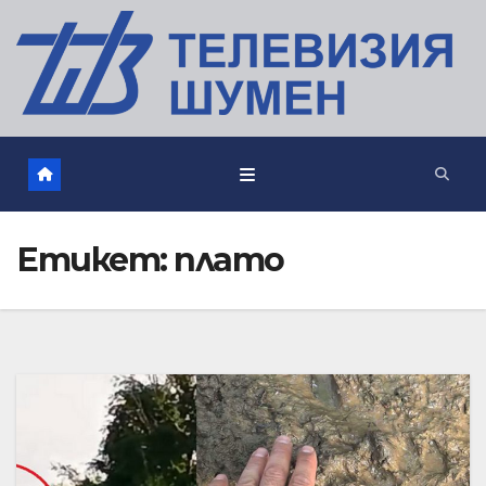
Етикет:
плато