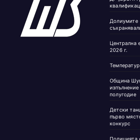
квалификац
Долиумите 
съхранявал
Централна 
2026 г.
Температур
Община Шум
изпълнение
полугодие
Детски танц
първо мяст
конкурс
Полицията 