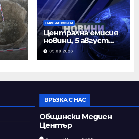
ЕМИСИИ НОВИНИ
Централна емисия
новини, 5 август
ърно
2026 г.
05.08.2026
ВРЪЗКА С НАС
Общински Медиен
Център