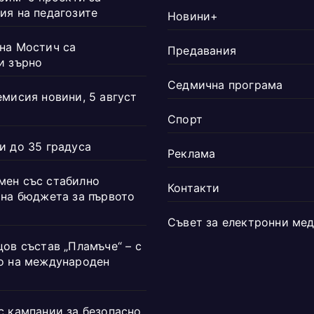
ия на педагозите
Новини+
на Мостич са
Предавания
и зърно
Седмична програма
емисия новини, 5 август
Спорт
и до 35 градуса
Реклама
ен със стабилно
Контакти
 на бюджета за първото
Съвет за електронни ме
ов състав „Пламъче“ – с
о на международен
с кампании за безопасно