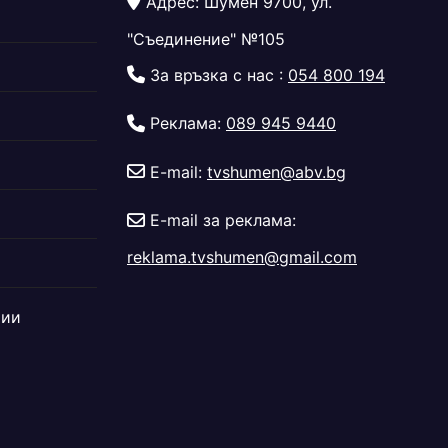
Адрес: Шумен 9700, ул.
"Съединение" №105
За връзка с нас :
054 800 194
Реклама:
089 945 9440
E-mail:
tvshumen@abv.bg
E-mail за реклама:
reklama.tvshumen@gmail.com
дии