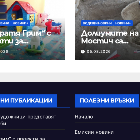
ОВИНИ
НОВИНИ+
ВОДЕЩИ НОВИНИ
НОВИНИ+
ратя Грим“ с
Долиумите на
кти за
Мостич са
ификация на
съхранявали з
2026
05.08.2026
гозите
НИ ПУБЛИКАЦИИ
ПОЛЕЗНИ ВРЪЗКИ
удожници представят
Начало
рби
Емисии новини
рим“ с проекти за