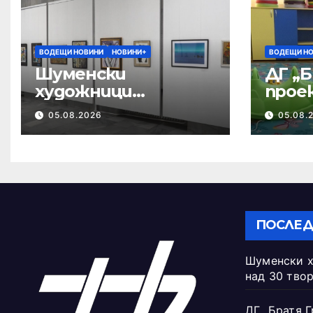
ВОДЕЩИ НОВИНИ
НОВИНИ+
ВОДЕЩИ Н
Шуменски
ДГ „Б
художници
прое
представят над 30
квал
05.08.2026
05.08.
творби
педа
ПОСЛЕД
Шуменски х
над 30 тво
ДГ „Братя Г