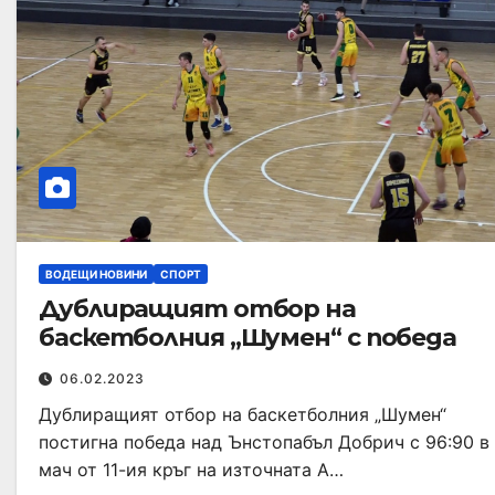
ВОДЕЩИ НОВИНИ
СПОРТ
Дублиращият отбор на
баскетболния „Шумен“ с победа
06.02.2023
Дублиращият отбор на баскетболния „Шумен“
постигна победа над Ънстопабъл Добрич с 96:90 в
мач от 11-ия кръг на източната А…