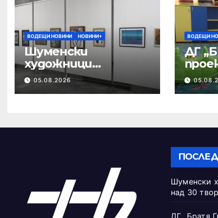
ВОДЕЩИ НОВИНИ
НОВИНИ+
ВОДЕЩИ Н
Шуменски
ДГ „Б
художници
прое
представят над 30
квал
05.08.2026
05.08.
творби
педа
ПОСЛЕД
Шуменски х
над 30 тво
ДГ „Братя Г