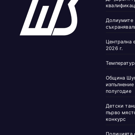
квалификац
Долиумите 
съхранявал
Централна 
2026 г.
Температур
Община Шум
изпълнение
полугодие
Детски танц
първо мяст
конкурс
Полицията 