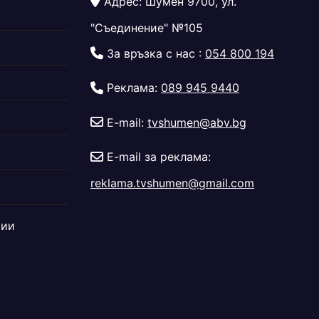
Адрес: Шумен 9700, ул.
"Съединение" №105
За връзка с нас :
054 800 194
Реклама:
089 945 9440
E-mail:
tvshumen@abv.bg
E-mail за реклама:
reklama.tvshumen@gmail.com
дии