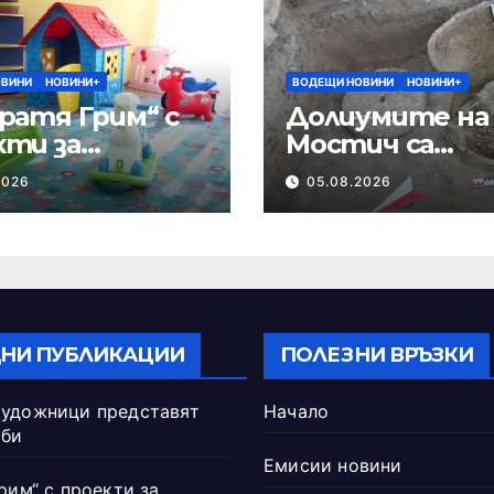
ОВИНИ
НОВИНИ+
ВОДЕЩИ НОВИНИ
НОВИНИ+
ратя Грим“ с
Долиумите на
кти за
Мостич са
ификация на
съхранявали з
2026
05.08.2026
гозите
НИ ПУБЛИКАЦИИ
ПОЛЕЗНИ ВРЪЗКИ
удожници представят
Начало
рби
Емисии новини
рим“ с проекти за