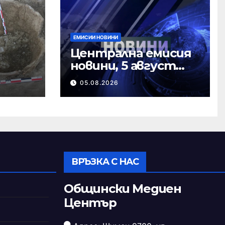
ЕМИСИИ НОВИНИ
Централна емисия
новини, 5 август
ърно
2026 г.
05.08.2026
ВРЪЗКА С НАС
Общински Медиен
Център