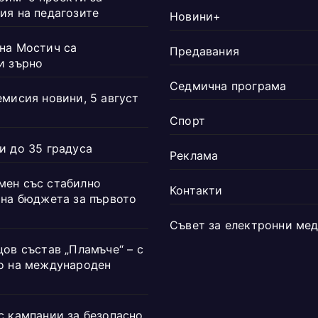
ия на педагозите
Новини+
на Мостич са
Предавания
и зърно
Седмична програма
емисия новини, 5 август
Спорт
и до 35 градуса
Реклама
ен със стабилно
Контакти
 на бюджета за първото
Съвет за електронни ме
ов състав „Пламъче“ – с
о на международен
с кампании за безопасно