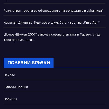
Разчистват терена за обследването на сондажите в „Мътница“
Комикът Димитър Туджаров-Шкумбата – гост на „Лято Арт“
„Волов-Шумен 2007“ започва сезона с визита в Тервел, след
това приема новак
ПОЛЕЗНИ ВРЪЗКИ
Начало
Емисии новини
Новини+