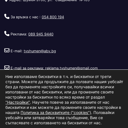
За връзка с нас :
054 800 194
Реклама:
089 945 9440
E-mail:
tvshumen@abv.bg
E-mail за реклама:
reklama.tvshumen@gmail.com
Ние използваме бисквитки в т.ч. и бисквитки от трети
страни. Можете да продължите да ползвате нашия уебсайт
без да променяте настройките си, получавайки всички
използвани от нас бисквитки, или да промените своите
настройки за бисквитки по всяко време от раздел
"Настройки"
. Научете повече за използваните от нас
Copyright © 2026
Телевизия Шумен
.
|
Изработка:
S.I.T Solutions
бисквитки и как можете да промените своите настройки в
нашата
Политика за бисквитките ("cookies")
. Ползвайки
Ltd.
уебсайта или затваряйки това съобщение, Вие се
съгласявате с използването на бисквитки от нас.
За нас
Реклама
Условия за ползване