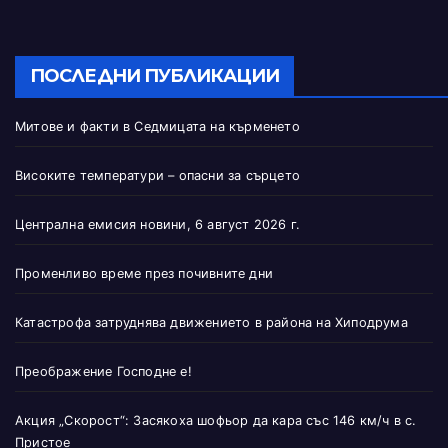
ПОСЛЕДНИ ПУБЛИКАЦИИ
Митове и факти в Седмицата на кърменето
Високите температури – опасни за сърцето
Централна емисия новини, 6 август 2026 г.
Променливо време през почивните дни
Катастрофа затруднява движението в района на Хиподрума
Преображение Господне е!
Акция „Скорост“: Засякоха шофьор да кара със 146 км/ч в с.
Пристое