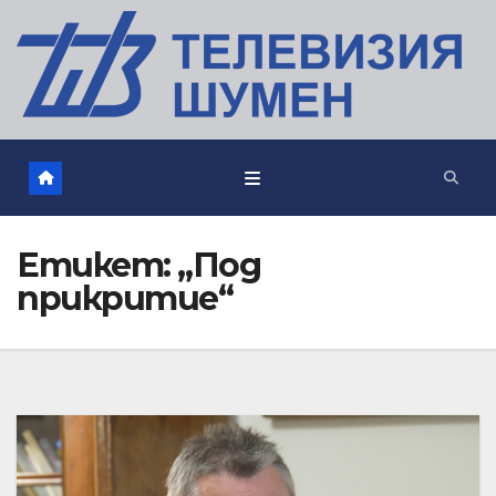
Етикет:
„Под
прикритие“