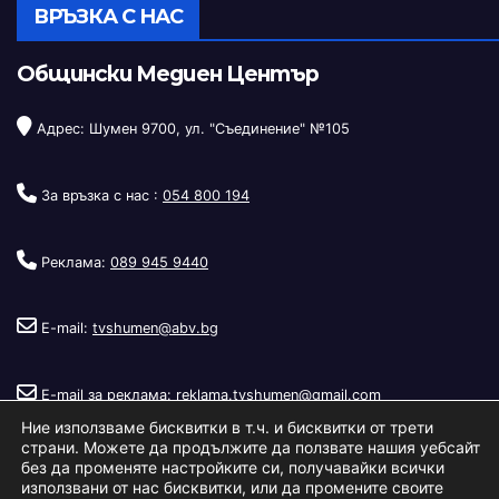
ВРЪЗКА С НАС
Общински Медиен Център
Адрес: Шумен 9700, ул. "Съединение" №105
За връзка с нас :
054 800 194
Реклама:
089 945 9440
E-mail:
tvshumen@abv.bg
E-mail за реклама:
reklama.tvshumen@gmail.com
Ние използваме бисквитки в т.ч. и бисквитки от трети
страни. Можете да продължите да ползвате нашия уебсайт
без да променяте настройките си, получавайки всички
използвани от нас бисквитки, или да промените своите