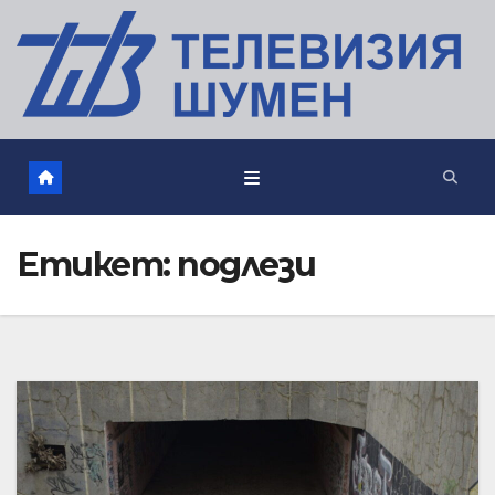
Етикет:
подлези