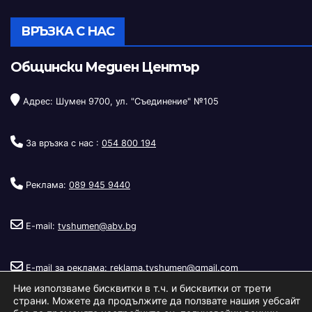
ВРЪЗКА С НАС
Общински Медиен Център
Адрес: Шумен 9700, ул. "Съединение" №105
За връзка с нас :
054 800 194
Реклама:
089 945 9440
E-mail:
tvshumen@abv.bg
E-mail за реклама:
reklama.tvshumen@gmail.com
Ние използваме бисквитки в т.ч. и бисквитки от трети
страни. Можете да продължите да ползвате нашия уебсайт