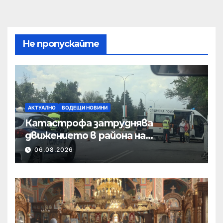
Не пропускайте
АКТУАЛНО
ВОДЕЩИ НОВИНИ
Катастрофа затруднява
движението в района на
Хиподрума
06.08.2026