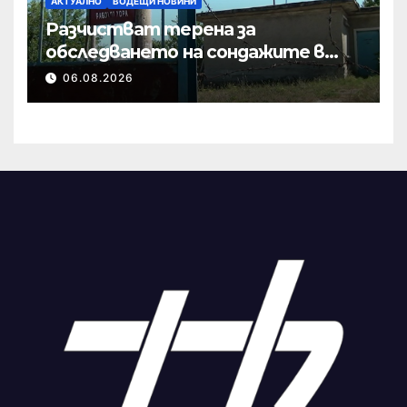
АКТУАЛНО
ВОДЕЩИ НОВИНИ
Разчистват терена за
обследването на сондажите в
„Мътница“
06.08.2026