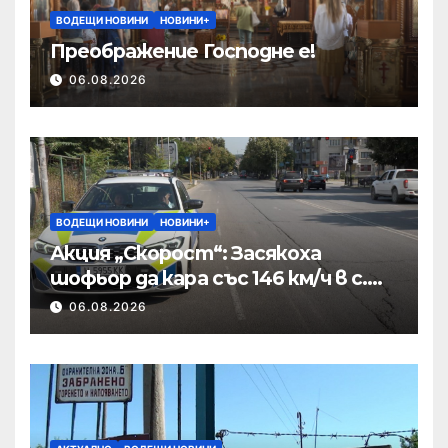
ВОДЕЩИ НОВИНИ
НОВИНИ+
Преображение Господне е!
06.08.2026
ВОДЕЩИ НОВИНИ
НОВИНИ+
Акция „Скорост“: Засякоха
шофьор да кара със 146 км/ч в с.
Пристое
06.08.2026