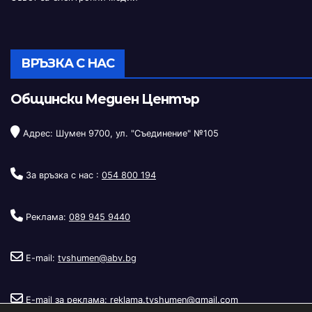
ВРЪЗКА С НАС
Общински Медиен Център
Адрес: Шумен 9700, ул. "Съединение" №105
За връзка с нас :
054 800 194
Реклама:
089 945 9440
E-mail:
tvshumen@abv.bg
E-mail за реклама:
reklama.tvshumen@gmail.com