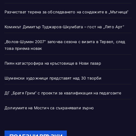
Разчистват терена за обследването на сондажите в „Мътница“
Комикът Димитър Туджаров-Шкумбата – гост на „Лято Арт“
„Волов-Шумен 2007“ започва сезона с визита в Тервел, след
това приема новак
Пиян катастрофира на кръстовище в Нови пазар
Шуменски художници представят над 30 творби
ДГ „Братя Грим“ с проекти за квалификация на педагозите
Долиумите на Мостич са съхранявали зърно