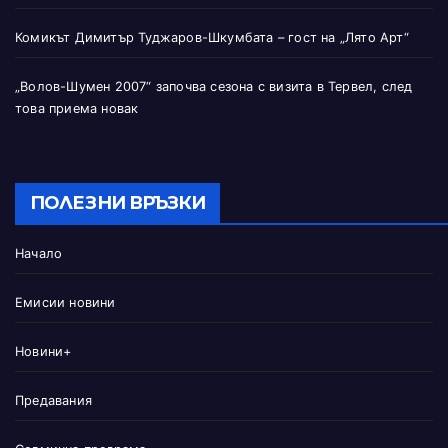
Комикът Димитър Туджаров-Шкумбата – гост на „Лято Арт“
„Волов-Шумен 2007“ започва сезона с визита в Тервел, след
това приема новак
ПОЛЕЗНИ ВРЪЗКИ
Начало
Емисии новини
Новини+
Предавания