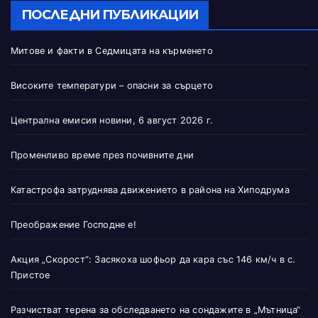
ПОСЛЕДНИ ПУБЛИКАЦИИ
Митове и факти в Седмицата на кърменето
Високите температури – опасни за сърцето
Централна емисия новини, 6 август 2026 г.
Променливо време през почивните дни
Катастрофа затруднява движението в района на Хиподрума
Преображение Господне е!
Акция „Скорост“: Засякоха шофьор да кара със 146 км/ч в с.
Пристое
Разчистват терена за обследването на сондажите в „Мътница“