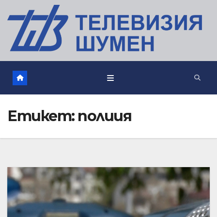
Етикет:
полиия