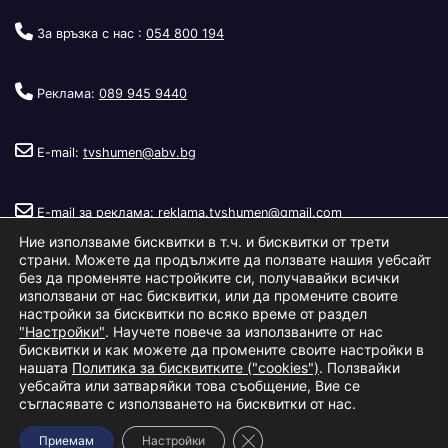
За връзка с нас :
054 800 194
Реклама:
089 945 9440
E-mail:
tvshumen@abv.bg
E-mail за реклама:
reklama.tvshumen@gmail.com
Ние използваме бисквитки в т.ч. и бисквитки от трети
страни. Можете да продължите да ползвате нашия уебсайт
без да променяте настройките си, получавайки всички
използвани от нас бисквитки, или да промените своите
настройки за бисквитки по всяко време от раздел
"Настройки"
. Научете повече за използваните от нас
Copyright © 2026
Телевизия Шумен
.
|
Изработка:
S.I.T Solutions
бисквитки и как можете да промените своите настройки в
нашата
Политика за бисквитките ("cookies")
. Ползвайки
Ltd.
уебсайта или затваряйки това съобщение, Вие се
съгласявате с използването на бисквитки от нас.
За нас
Реклама
Условия за ползване
Политика за бисквитки
Close GDPR Cookie Banner
Приемам
Настройки