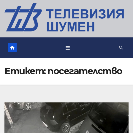
Етикет:
посегателство