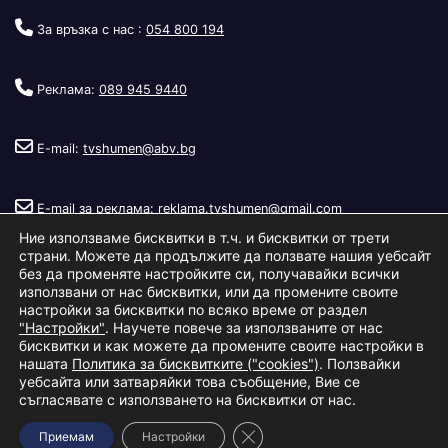
За връзка с нас :
054 800 194
Реклама:
089 945 9440
E-mail:
tvshumen@abv.bg
E-mail за реклама:
reklama.tvshumen@gmail.com
Ние използваме бисквитки в т.ч. и бисквитки от трети
страни. Можете да продължите да ползвате нашия уебсайт
без да променяте настройките си, получавайки всички
използвани от нас бисквитки, или да промените своите
настройки за бисквитки по всяко време от раздел
"Настройки"
. Научете повече за използваните от нас
Copyright © 2026
Телевизия Шумен
.
|
Изработка:
S.I.T Solutions
бисквитки и как можете да промените своите настройки в
нашата
Политика за бисквитките ("cookies")
. Ползвайки
Ltd.
уебсайта или затваряйки това съобщение, Вие се
съгласявате с използването на бисквитки от нас.
За нас
Реклама
Условия за ползване
Политика за бисквитки
Close GDPR Cookie Banner
Приемам
Настройки