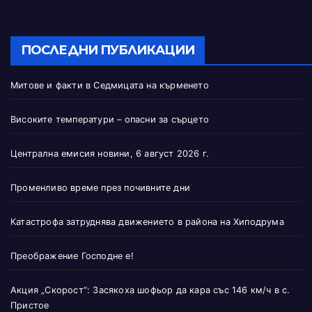
ПОСЛЕДНИ ПУБЛИКАЦИИ
Митове и факти в Седмицата на кърменето
Високите температури – опасни за сърцето
Централна емисия новини, 6 август 2026 г.
Променливо време през почивните дни
Катастрофа затруднява движението в района на Хиподрума
Преображение Господне е!
Акция „Скорост“: Засякоха шофьор да кара със 146 км/ч в с.
Пристое