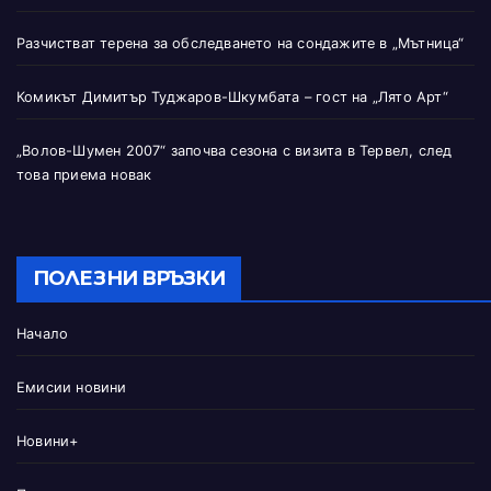
Разчистват терена за обследването на сондажите в „Мътница“
Комикът Димитър Туджаров-Шкумбата – гост на „Лято Арт“
„Волов-Шумен 2007“ започва сезона с визита в Тервел, след
това приема новак
ПОЛЕЗНИ ВРЪЗКИ
Начало
Емисии новини
Новини+