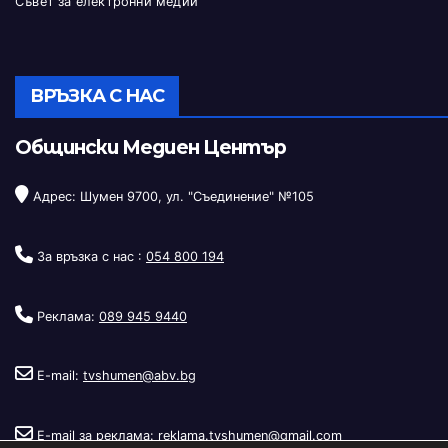
Съвет за електронни медии
ВРЪЗКА С НАС
Общински Медиен Център
Адрес: Шумен 9700, ул. "Съединение" №105
За връзка с нас :
054 800 194
Реклама:
089 945 9440
E-mail:
tvshumen@abv.bg
E-mail за реклама:
reklama.tvshumen@gmail.com