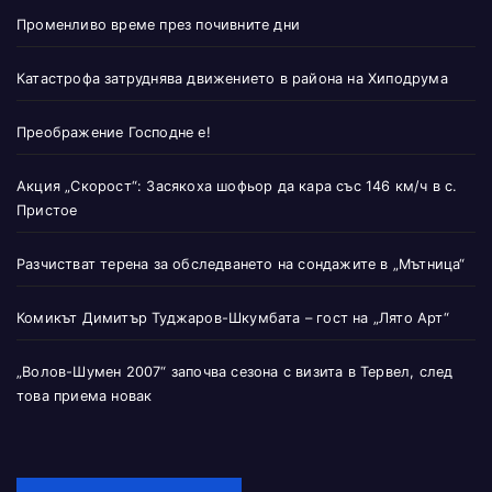
Променливо време през почивните дни
Катастрофа затруднява движението в района на Хиподрума
Преображение Господне е!
Акция „Скорост“: Засякоха шофьор да кара със 146 км/ч в с.
Пристое
Разчистват терена за обследването на сондажите в „Мътница“
Комикът Димитър Туджаров-Шкумбата – гост на „Лято Арт“
„Волов-Шумен 2007“ започва сезона с визита в Тервел, след
това приема новак