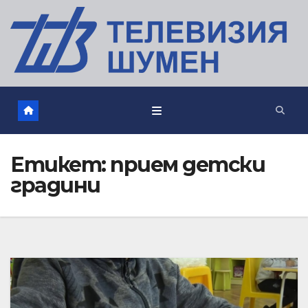
Етикет:
прием детски
градини