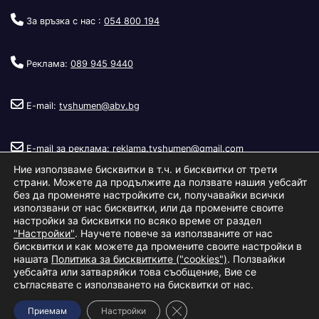
За връзка с нас :
054 800 194
Реклама:
089 945 9440
E-mail:
tvshumen@abv.bg
E-mail за реклама:
reklama.tvshumen@gmail.com
Ние използваме бисквитки в т.ч. и бисквитки от трети
страни. Можете да продължите да ползвате нашия уебсайт
без да променяте настройките си, получавайки всички
използвани от нас бисквитки, или да промените своите
настройки за бисквитки по всяко време от раздел
"Настройки"
. Научете повече за използваните от нас
Copyright © 2026
Телевизия Шумен
.
|
Изработка:
S.I.T Solutions
бисквитки и как можете да промените своите настройки в
нашата
Политика за бисквитките ("cookies")
. Ползвайки
Ltd.
уебсайта или затваряйки това съобщение, Вие се
съгласявате с използването на бисквитки от нас.
За нас
Реклама
Условия за ползване
Политика за бисквитки
Close GDPR Cookie Banner
Приемам
Настройки