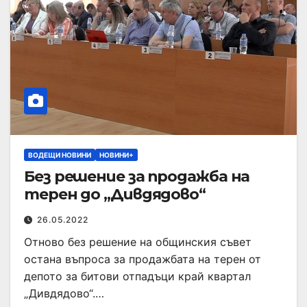
ВОДЕЩИ НОВИНИ
НОВИНИ+
Без решение за продажба на
терен до „Дивдядово“
26.05.2022
Отново без решение на общинския съвет
остана въпроса за продажбата на терен от
депото за битови отпадъци край квартал
„Дивдядово“.…