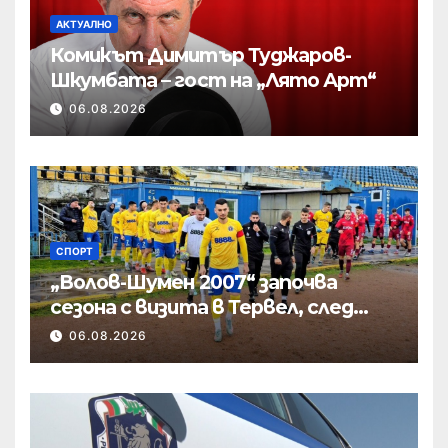
АКТУАЛНО
Комикът Димитър Туджаров-
Шкумбата – гост на „Лято Арт“
06.08.2026
СПОРТ
„Волов-Шумен 2007“ започва
сезона с визита в Тервел, след
това приема новак
06.08.2026