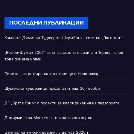
ПОСЛЕДНИ ПУБЛИКАЦИИ
Комикът Димитър Туджаров-Шкумбата – гост на „Лято Арт“
„Волов-Шумен 2007“ започва сезона с визита в Тервел, след
това приема новак
Пиян катастрофира на кръстовище в Нови пазар
Шуменски художници представят над 30 творби
ДГ „Братя Грим“ с проекти за квалификация на педагозите
Долиумите на Мостич са съхранявали зърно
Централна емисия новини, 5 август 2026 г.