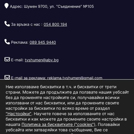
Адрес: Шумен 9700, ул. "Съединение" №105
За връзка с нас :
054 800 194
Реклама:
089 945 9440
E-mail:
tvshumen@abv.bg
E-mail за реклама:
reklama.tvshumen@gmail.com
Ние използваме бисквитки в т.ч. и бисквитки от трети
страни. Можете да продължите да ползвате нашия уебсайт
без да променяте настройките си, получавайки всички
използвани от нас бисквитки, или да промените своите
настройки за бисквитки по всяко време от раздел
"Настройки"
. Научете повече за използваните от нас
Copyright © 2026
Телевизия Шумен
.
|
Изработка:
S.I.T Solutions
бисквитки и как можете да промените своите настройки в
нашата
Политика за бисквитките ("cookies")
. Ползвайки
Ltd.
уебсайта или затваряйки това съобщение, Вие се