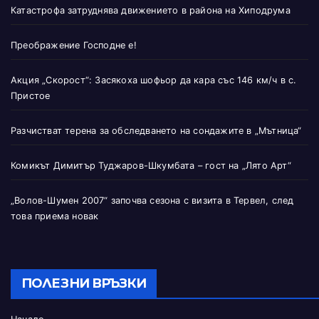
Катастрофа затруднява движението в района на Хиподрума
Преображение Господне е!
Акция „Скорост“: Засякоха шофьор да кара със 146 км/ч в с.
Пристое
Разчистват терена за обследването на сондажите в „Мътница“
Комикът Димитър Туджаров-Шкумбата – гост на „Лято Арт“
„Волов-Шумен 2007“ започва сезона с визита в Тервел, след
това приема новак
ПОЛЕЗНИ ВРЪЗКИ