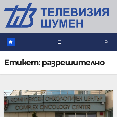
Етикет:
разрешително