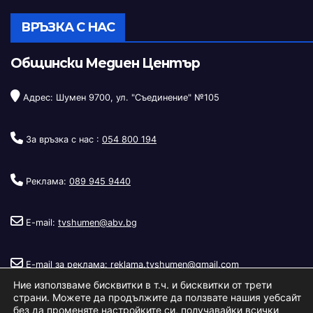
ВРЪЗКА С НАС
Общински Медиен Център
Адрес: Шумен 9700, ул. "Съединение" №105
За връзка с нас :
054 800 194
Реклама:
089 945 9440
E-mail:
tvshumen@abv.bg
E-mail за реклама:
reklama.tvshumen@gmail.com
Ние използваме бисквитки в т.ч. и бисквитки от трети
страни. Можете да продължите да ползвате нашия уебсайт
без да променяте настройките си, получавайки всички