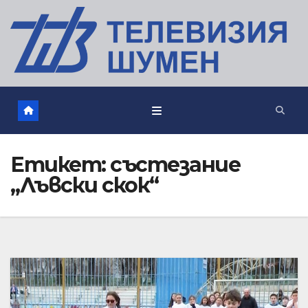
Етикет:
състезание
„Лъвски скок“