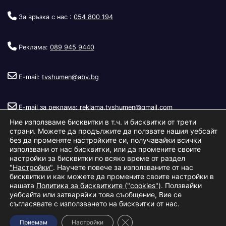
За връзка с нас :
054 800 194
Реклама:
089 945 9440
E-mail:
tvshumen@abv.bg
E-mail за реклама:
reklama.tvshumen@gmail.com
Ние използваме бисквитки в т.ч. и бисквитки от трети
страни. Можете да продължите да ползвате нашия уебсайт
без да променяте настройките си, получавайки всички
използвани от нас бисквитки, или да промените своите
настройки за бисквитки по всяко време от раздел
"Настройки"
. Научете повече за използваните от нас
Copyright © 2026
Телевизия Шумен
.
|
Изработка:
S.I.T Solutions
бисквитки и как можете да промените своите настройки в
нашата
Политика за бисквитките ("cookies")
. Ползвайки
Ltd.
уебсайта или затваряйки това съобщение, Вие се
съгласявате с използването на бисквитки от нас.
За нас
Реклама
Условия за ползване
Политика за бисквитки
Close GDPR Cookie Banner
Приемам
Настройки