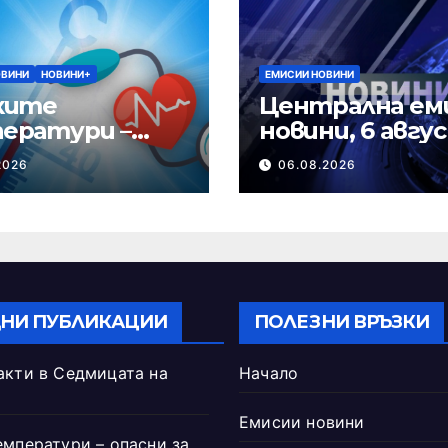
ОВИНИ
НОВИНИ+
ЕМИСИИ НОВИНИ
ките
Централна ем
ератури –
новини, 6 авгу
и за сърцето
2026 г.
2026
06.08.2026
НИ ПУБЛИКАЦИИ
ПОЛЕЗНИ ВРЪЗКИ
акти в Седмицата на
Начало
Емисии новини
емператури – опасни за