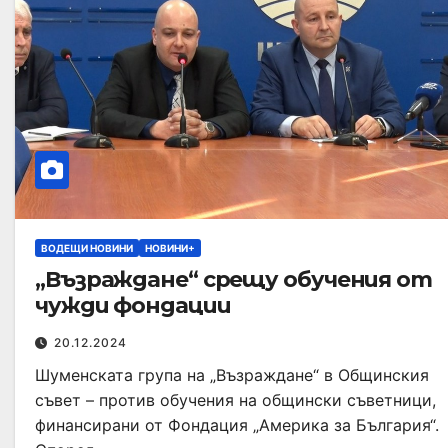
ВОДЕЩИ НОВИНИ
НОВИНИ+
„Възраждане“ срещу обучения от
чужди фондации
20.12.2024
Шуменската група на „Възраждане“ в Общинския
съвет – против обучения на общински съветници,
финансирани от Фондация „Америка за България“.