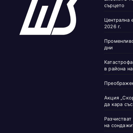
сърцето
Централна 
2026 г.
Променливо
дни
Катастрофа
в района н
Преображен
Акция „Ско
да кара със
Разчистват
на сондажи