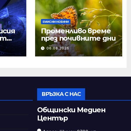
ЕМИСИИ НОВИНИ
исия
Променливо време
ст
през почивните дни
06.08.2026
ВРЪЗКА С НАС
Общински Медиен
Център