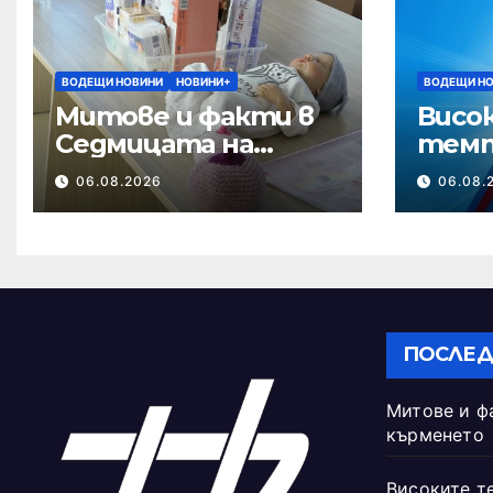
ВОДЕЩИ НОВИНИ
НОВИНИ+
ВОДЕЩИ Н
Митове и факти в
Висо
Седмицата на
темп
кърменето
опасн
06.08.2026
06.08.
ПОСЛЕД
Митове и ф
кърменето
Високите т