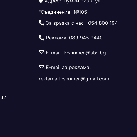
Адрес: Шумен 9700, ул.
"Съединение" №105
За връзка с нас :
054 800 194
Реклама:
089 945 9440
E-mail:
tvshumen@abv.bg
E-mail за реклама:
reklama.tvshumen@gmail.com
дии