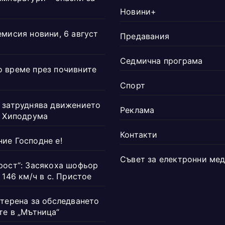
Новини+
емисия новини, 6 август
Предавания
Седмична програма
 време през почивните
Спорт
 затруднява движението
Реклама
а Хиподрума
Контакти
ие Господне е!
Съвет за електронни ме
рост“: Засякоха шофьор
 146 км/ч в с. Пристое
 терена за обследването
те в „Мътница“