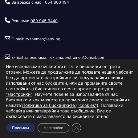
За връзка с нас :
054 800 194
Реклама:
089 945 9440
E-mail:
tvshumen@abv.bg
E-mail за реклама:
reklama.tvshumen@gmail.com
Ние използваме бисквитки в т.ч. и бисквитки от трети
страни. Можете да продължите да ползвате нашия уебсайт
без да променяте настройките си, получавайки всички
използвани от нас бисквитки, или да промените своите
настройки за бисквитки по всяко време от раздел
"Настройки"
. Научете повече за използваните от нас
Copyright © 2026
Телевизия Шумен
.
|
Изработка:
S.I.T Solutions
бисквитки и как можете да промените своите настройки в
нашата
Политика за бисквитките ("cookies")
. Ползвайки
Ltd.
уебсайта или затваряйки това съобщение, Вие се
съгласявате с използването на бисквитки от нас.
За нас
Реклама
Условия за ползване
Политика за бисквитки
Close GDPR Cookie Banner
Приемам
Настройки