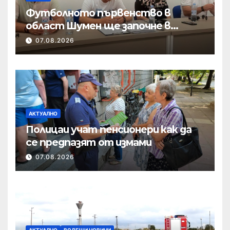
Футболното първенство в
област Шумен ще започне в
началото на септември
07.08.2026
АКТУАЛНО
Полицаи учат пенсионери как да
се предпазят от измами
07.08.2026
АКТУАЛНО
ВОДЕЩИ НОВИНИ