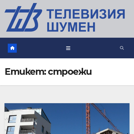
Етикет:
строежи